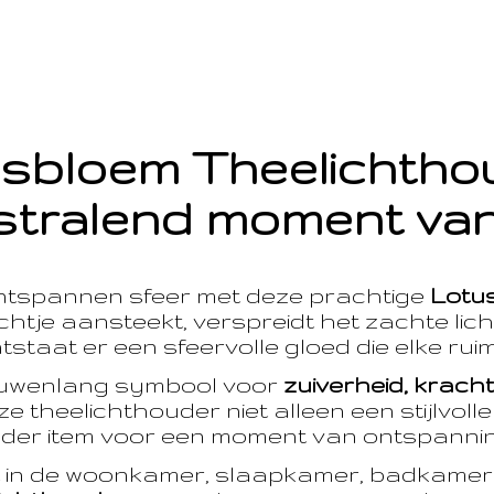
sbloem Theelichth
stralend moment van
ntspannen sfeer met deze prachtige
Lotu
htje aansteekt, verspreidt het zachte licht
taat er een sfeervolle gloed die elke ruim
euwenlang symbool voor
zuiverheid, krach
e theelichthouder niet alleen een stijlvoll
der item voor een moment van ontspanning
t in de woonkamer, slaapkamer, badkamer 