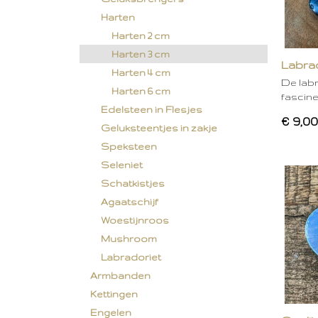
Harten
Harten 2 cm
Harten 3 cm
Labrad
Harten 4 cm
De labr
Harten 6 cm
fascin
Edelsteen in Flesjes
€ 9,00
Geluksteentjes in zakje
Speksteen
Seleniet
Schatkistjes
Agaatschijf
Woestijnroos
Mushroom
Labradoriet
Armbanden
Kettingen
Engelen