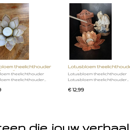
bloem theelichthouder
Lotusbloem theelichthoud
ken wit
mocha
loem theelichthouder
Lotusbloem theelichthouder
loem theelichthouder…
Lotusbloem theelichthouder…
9
€ 12,99
een die jouw verhaal