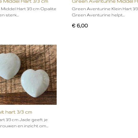
e Middel Hart 3/3 cm
Green Aventurine Middel H
cm
 Middel Hart 3/3 cm Opalite
Green Aventurine Klein Hart 3/
en sterk…
Green Aventurine helpt…
€ 6,00
it hart 3/3 cm
rt 3/3 cm Jade geeft je
trouwen en inzicht om…