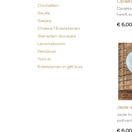
Opalit
Oorbellen
Opalite
Skulls
heeft e
Setjes
€ 6,00
Chakra 7 Edelstenen
Sieraden doosjes
Levensboom
Peridoot
Yoni ei
Edelstenen in gift box
Jade w
Jade ha
zelfver
€ 6,00