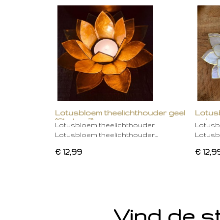
Lotusbloem theelichthouder geel
Lotus
(Chakra 3)
gebro
Lotusbloem theelichthouder
Lotusb
Lotusbloem theelichthouder…
Lotusb
€ 12,99
€ 12,9
Vind de st