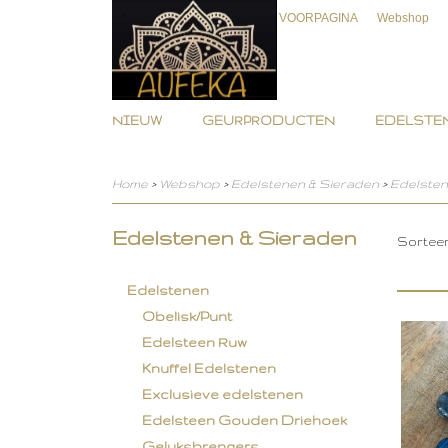
VOORPAGINA
Webshop
NIEUW
GEURPRODUCTEN
EDELSTEN
Home
>
Webshop
>
Edelstenen & Sieraden
>
Edelste
Edelstenen & Sieraden
Sortee
Edelstenen
Obelisk/Punt
Edelsteen Ruw
Knuffel Edelstenen
Exclusieve edelstenen
Edelsteen Gouden Driehoek
Geluksbrengers