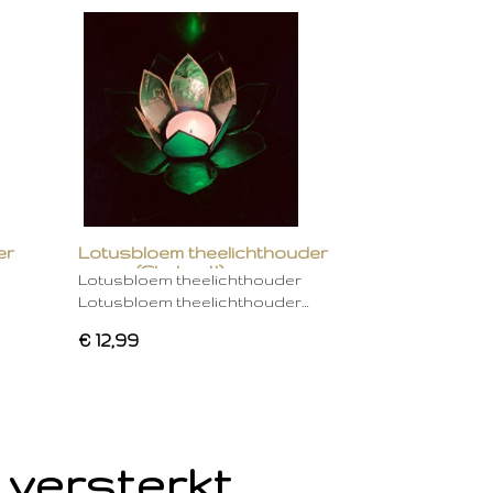
er
Lotusbloem theelichthouder
groen (Chakra 4)
Lotusbloem theelichthouder
Lotusbloem theelichthouder…
€ 12,99
 versterkt.