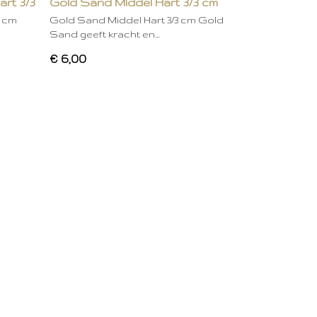
art 3/3
Gold Sand Middel Hart 3/3 cm
3 cm
Gold Sand Middel Hart 3/3 cm Gold
Sand geeft kracht en…
€ 6,00