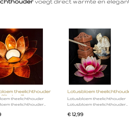
ichthouder
voegt direct warmte en eleganti
bloem theelichthouder
Lotusbloem theelichthoud
 (Chakra 2)
rose
loem theelichthouder
Lotusbloem theelichthouder
loem theelichthouder…
Lotusbloem theelichthouder…
9
€ 12,99