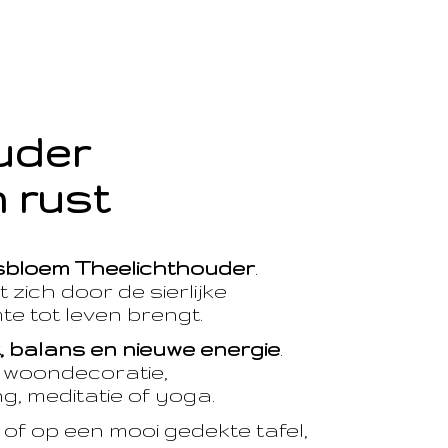
ouder
 rust
sbloem Theelichthouder
.
 zich door de sierlijke
te tot leven brengt.
t, balans en nieuwe energie
.
e woondecoratie,
, meditatie of yoga.
of op een mooi gedekte tafel,