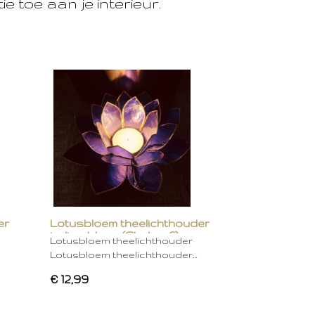
e toe aan je interieur.
er
Lotusbloem theelichthouder
indigo blauw (Chakra 6)
Lotusbloem theelichthouder
Lotusbloem theelichthouder…
€ 12,99