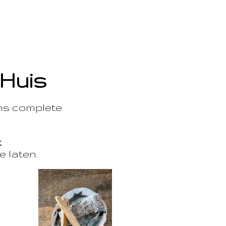
 Huis
ons complete
t
e laten.