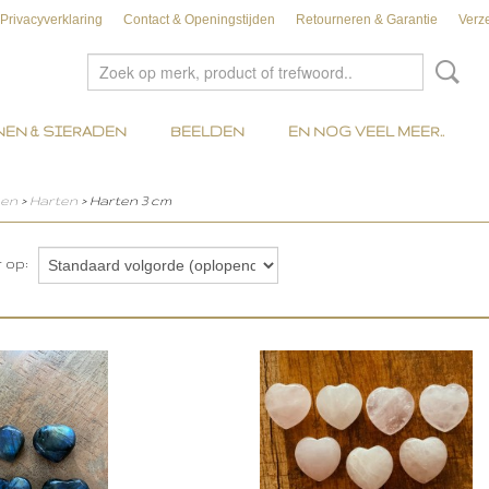
Privacyverklaring
Contact & Openingstijden
Retourneren & Garantie
Verz
EN & SIERADEN
BEELDEN
EN NOG VEEL MEER..
nen
>
Harten
> Harten 3 cm
r op: