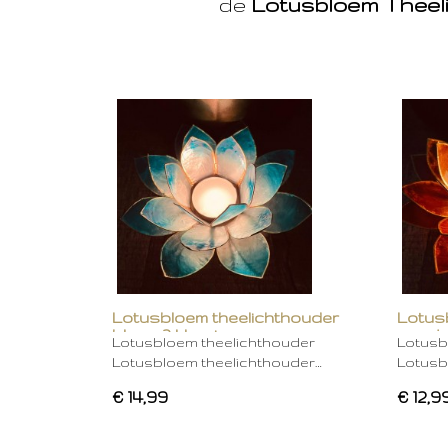
de
Lotusbloem Theel
Lotusbloem theelichthouder
Lotus
blauw 2 kleurig
oranje
Lotusbloem theelichthouder
Lotusb
Lotusbloem theelichthouder…
Lotusb
€ 14,99
€ 12,9