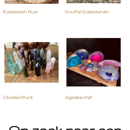
Edelsteen Ruw
Knuffel Edelstenen
Obelisk/Punt
Agaatschijf