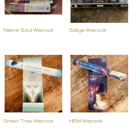
Native Soul Wierook
Satya Wierook
Green Tree Wierook
HEM Wierook