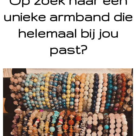
Op zoek naar een
unieke armband die
helemaal bij jou
past?