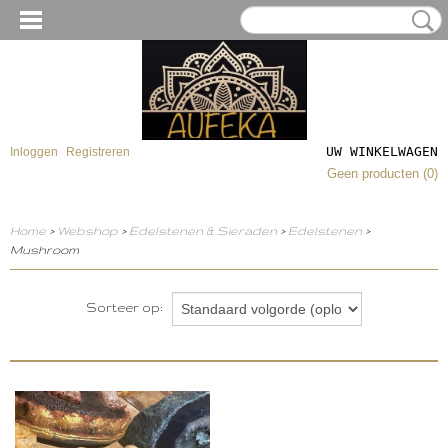
UW WINKELWAGEN
Inloggen
Registreren
Geen producten
(0)
Home
>
Webshop
>
Edelstenen & Sieraden
>
Edelstenen
>
Mushroom
Sorteer op: