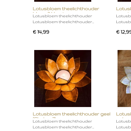
Lotusbloem theelichthouder
Lotus
blauw 2 kleurig
oranje
Lotusbloem theelichthouder
Lotusb
Lotusbloem theelichthouder…
Lotusb
€ 14,99
€ 12,9
Lotusbloem theelichthouder geel
Lotus
(Chakra 3)
gebro
Lotusbloem theelichthouder
Lotusb
Lotusbloem theelichthouder…
Lotusb