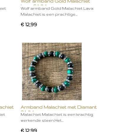
Wolf armband Gold Malachiet
Lava 8 MM
iet
Wolf armband Gold Malachiet Lava
Malachiet is een prachtige…
€ 12,99
achiet
Armband Malachiet met Diamant
8 MM
iet
Malachiet Malachiet is een krachtig
werkende steen.Het…
€ 12,99