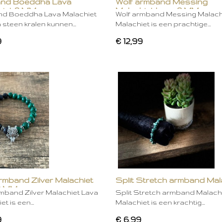
nd Boeddha Lava
Wolf armband Messing
hiet 8 MM
Malachiet Lava 8 MM
d Boeddha Lava Malachiet
Wolf armband Messing Malach
 steen kralen kunnen…
Malachiet is een prachtige…
9
€ 12,99
rmband Zilver Malachiet
Split Stretch armband Mal
8 MM
mband Zilver Malachiet Lava
Split Stretch armband Malach
et is een…
Malachiet is een krachtig…
9
€ 6,99