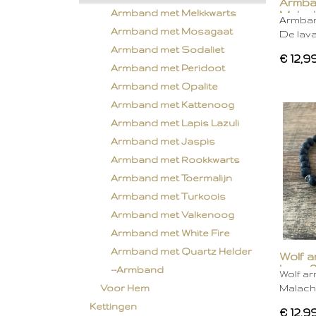
Armba
Armband met Melkkwarts
Malac
Armban
Armband met Mosagaat
De lava
Armband met Sodaliet
€ 12,9
Armband met Peridoot
Armband met Opalite
Armband met Kattenoog
Armband met Lapis Lazuli
Armband met Jaspis
Armband met Rookkwarts
Armband met Toermalijn
Armband met Turkoois
Armband met Valkenoog
Armband met White Fire
Armband met Quartz Helder
Wolf a
Lava 
--Armband
Wolf ar
Malachi
Voor Hem
Kettingen
€ 12,9