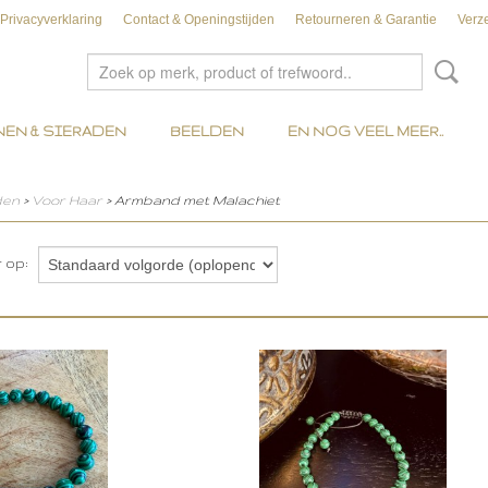
Privacyverklaring
Contact & Openingstijden
Retourneren & Garantie
Verz
EN & SIERADEN
BEELDEN
EN NOG VEEL MEER..
den
>
Voor Haar
> Armband met Malachiet
r op: