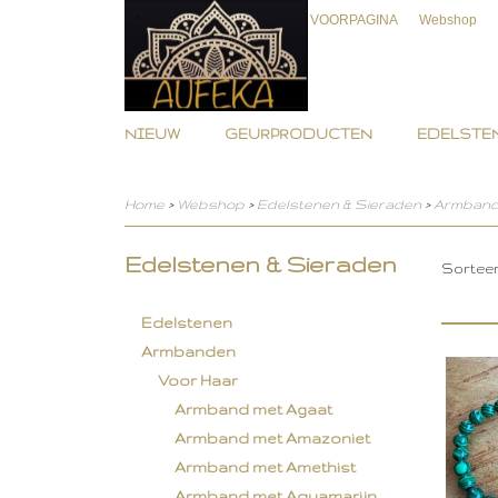
VOORPAGINA
Webshop
NIEUW
GEURPRODUCTEN
EDELSTEN
Home
>
Webshop
>
Edelstenen & Sieraden
>
Armban
Edelstenen & Sieraden
Sortee
Edelstenen
Armbanden
Voor Haar
Armband met Agaat
Armband met Amazoniet
Armband met Amethist
Armband met Aquamarijn