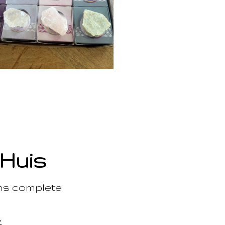
 Huis
ons complete
t