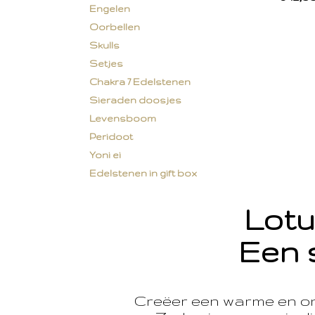
Engelen
Oorbellen
Skulls
Setjes
Chakra 7 Edelstenen
Sieraden doosjes
Levensboom
Peridoot
Yoni ei
Edelstenen in gift box
Lotu
Een 
Creëer een warme en o