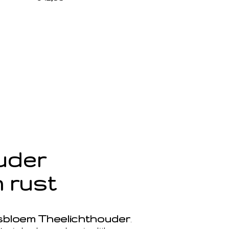
ouder
 rust
sbloem Theelichthouder
.