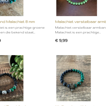
nd Malachiet 8 mm
Malachiet verstelbaar ar
et is een prachtige groene
Malachiet verstelbaar armba
een die bekend staat…
Malachiet is een prachtige…
9
€ 9,99