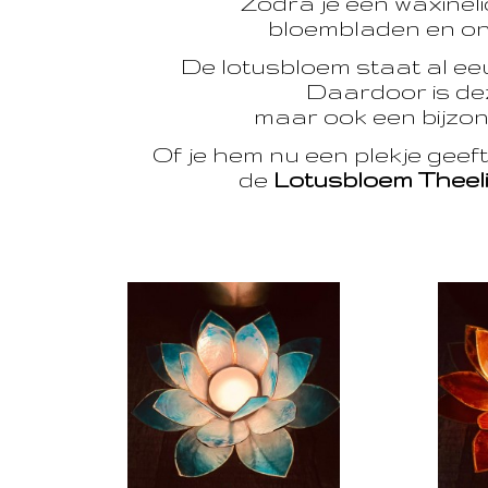
Zodra je een waxinelic
bloembladen en onts
De lotusbloem staat al e
Daardoor is dez
maar ook een bijzon
Of je hem nu een plekje geef
de
Lotusbloem Theel