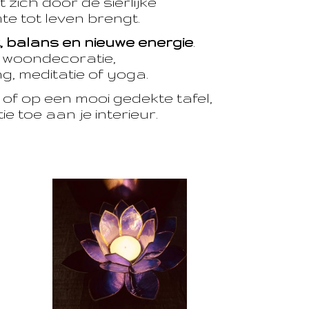
 zich door de sierlijke
te tot leven brengt.
t, balans en nieuwe energie
.
e woondecoratie,
, meditatie of yoga.
of op een mooi gedekte tafel,
e toe aan je interieur.