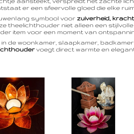
htje aansteekt, verspreidt het zachte licht
taat er een sfeervolle gloed die elke ruim
euwenlang symbool voor
zuiverheid, krach
e theelichthouder niet alleen een stijlvoll
der item voor een moment van ontspanning
t in de woonkamer, slaapkamer, badkamer 
ichthouder
voegt direct warmte en eleganti