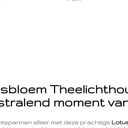
sbloem Theelichth
stralend moment van
ntspannen sfeer met deze prachtige
Lotu