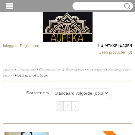
UW WINKELWAGEN
Inloggen
Registreren
Geen producten
(0)
Home
>
Webshop
>
Edelstenen & Sieraden
>
Kettingen
>
Ketting voor
Hem
> Ketting met steen
Sorteer op:
1
2
»