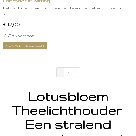
Labradoriet ketting
Labradoriet is een mooie edelsteen die bekend staat om
zijn…
€ 12,00
✓
Op voorraad
IN WINKELWAGEN
1
2
»
Lotusbloem
Theelichthouder
Een stralend