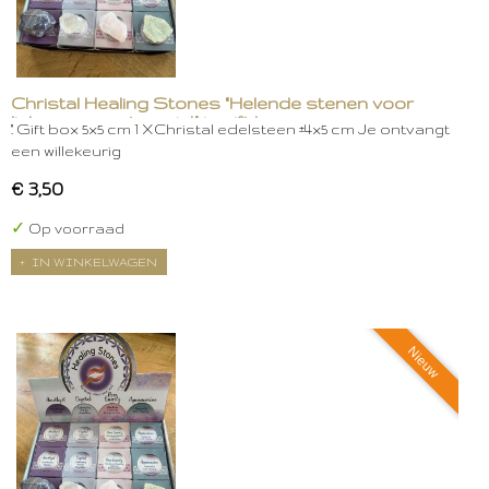
Christal Healing Stones "Helende stenen voor
lichaam, geest en ziel." in gift box
." Gift box 5x5 cm 1 XChristal edelsteen ±4x5 cm Je ontvangt
een willekeurig
€ 3,50
✓
Op voorraad
IN WINKELWAGEN
Nieuw