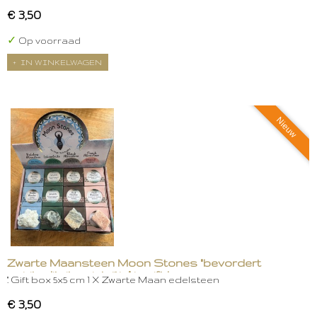
€ 3,50
✓
Op voorraad
IN WINKELWAGEN
Nieuw
Zwarte Maansteen Moon Stones "bevordert
spiritualiteit en intuïtie" in gift box
." Gift box 5x5 cm 1 X Zwarte Maan edelsteen
€ 3,50