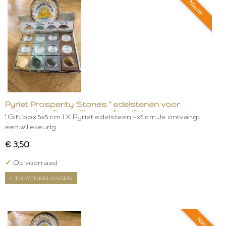
Nieuw
Pyriet Prosperity Stones " edelstenen voor
welvaart en financiële groei" in gift box
." Gift box 5x5 cm 1 X Pyriet edelsteen 4x5 cm Je ontvangt
een willekeurig
€ 3,50
✓
Op voorraad
IN WINKELWAGEN
Nieuw