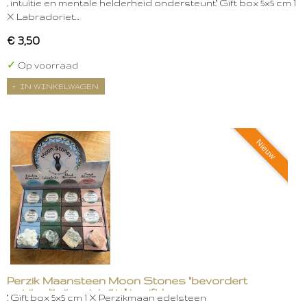
, intuïtie en mentale helderheid ondersteunt." Gift box 5x5 cm 1
X Labradoriet…
€ 3,50
✓
Op voorraad
IN WINKELWAGEN
Nieuw
Perzik Maansteen Moon Stones "bevordert
spiritualiteit en intuïtie" in gift box
." Gift box 5x5 cm 1 X Perzikmaan edelsteen