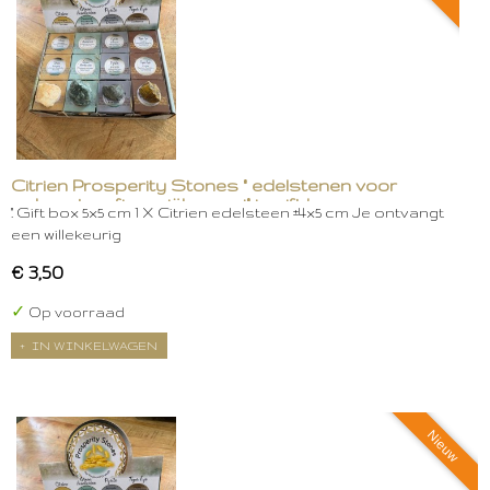
Citrien Prosperity Stones " edelstenen voor
welvaart en financiële groei" in gift box
." Gift box 5x5 cm 1 X Citrien edelsteen ±4x5 cm Je ontvangt
een willekeurig
€ 3,50
✓
Op voorraad
IN WINKELWAGEN
Nieuw