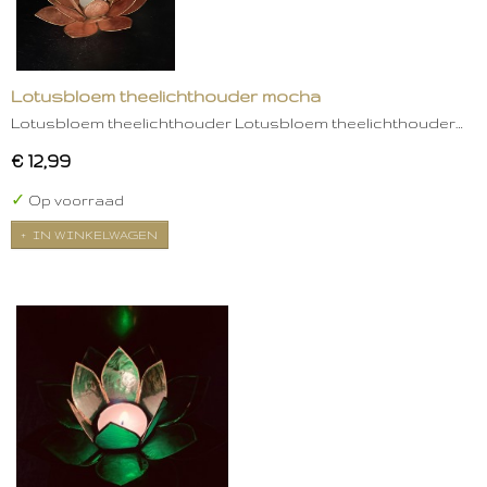
Lotusbloem theelichthouder mocha
Lotusbloem theelichthouder Lotusbloem theelichthouder…
€ 12,99
✓
Op voorraad
IN WINKELWAGEN