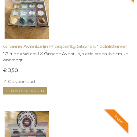
Groene Aventurijn Prosperity Stones " edelstenen
voor welvaart en financiële groei" in gift box
" Gift box 5x5 cm 1 X Groene Aventurijn edelsteen 4x5 cm Je
ontvangt
€ 3,50
✓
Op voorraad
IN WINKELWAGEN
Nieuw