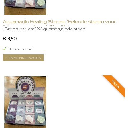
Aquamarijn Healing Stones "Helende stenen voor
lichaam, geest en ziel." in gift box
." Gift box 5x5 cm 1 XAquamarijn edelsteen
€ 3,50
✓
Op voorraad
IN WINKELWAGEN
Nieuw