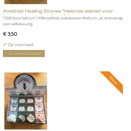
Amethist Healing Stones "Helende stenen voor
lichaam, geest en ziel." in gift box
." Gift box 5x5 cm 1 XAmethist edelsteen ±4x5 cm Je ontvangt
een willekeurig
€ 3,50
✓
Op voorraad
IN WINKELWAGEN
Nieuw