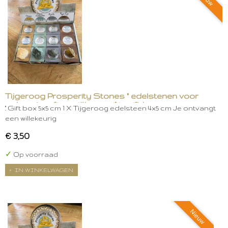
Tijgeroog Prosperity Stones " edelstenen voor
welvaart en financiële groei" in gift box
." Gift box 5x5 cm 1 X Tijgeroog edelsteen 4x5 cm Je ontvangt
een willekeurig
€ 3,50
✓
Op voorraad
IN WINKELWAGEN
Nieuw