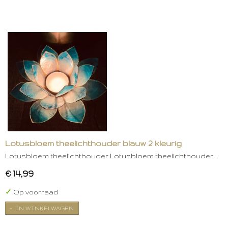
Lotusbloem theelichthouder blauw 2 kleurig
Lotusbloem theelichthouder Lotusbloem theelichthouder…
€ 14,99
✓
Op voorraad
IN WINKELWAGEN