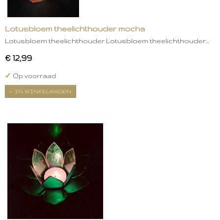
Lotusbloem theelichthouder mocha
Lotusbloem theelichthouder Lotusbloem theelichthouder…
€ 12,99
✓
Op voorraad
IN WINKELWAGEN