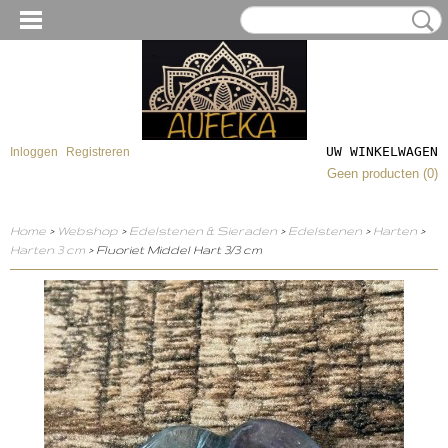
UW WINKELWAGEN
Inloggen
Registreren
Geen producten
(0)
Home
>
Webshop
>
Edelstenen & Sieraden
>
Edelstenen
>
Harten
>
Harten 3 cm
> Fluoriet Middel Hart 3/3 cm