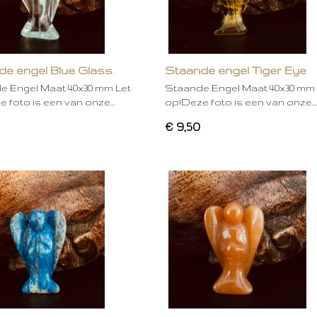
de engel Blue Glass
Staande engel Tiger Eye
e Engel Maat 40x30 mm Let
Staande Engel Maat 40x30 mm 
 foto is een van onze…
op!Deze foto is een van onze…
€ 9,50