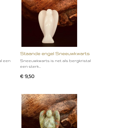
Staande engel Sneeuwkwarts
al een
Sneeuwkwarts is net als bergkristal
een sterk…
€ 9,50