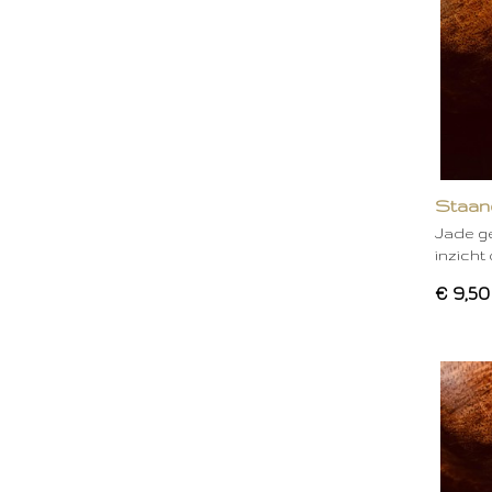
Staand
Jade ge
inzicht
€ 9,50