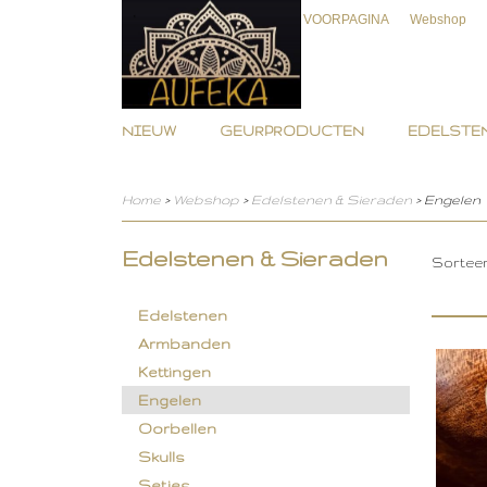
VOORPAGINA
Webshop
NIEUW
GEURPRODUCTEN
EDELSTEN
Home
>
Webshop
>
Edelstenen & Sieraden
> Engelen
Edelstenen & Sieraden
Sortee
Edelstenen
Armbanden
Kettingen
Engelen
Oorbellen
Skulls
Setjes