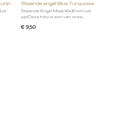
urijn
Staande engel Blue Turquoise
Let
Staande Engel Maat 40x30 mm Let
op!Deze foto is een van onze…
€ 9,50