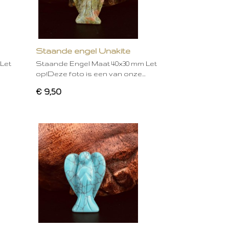
Staande engel Unakite
Let
Staande Engel Maat 40x30 mm Let
op!Deze foto is een van onze…
€ 9,50