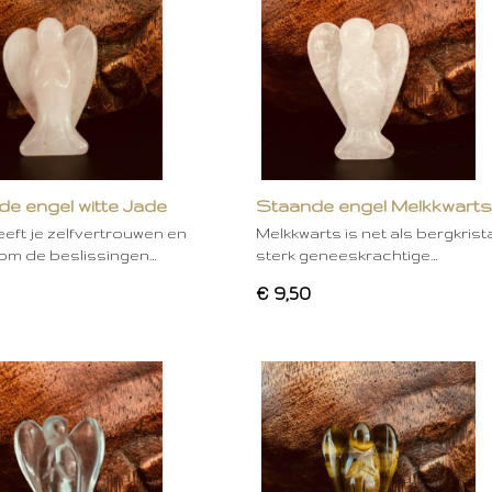
e engel witte Jade
Staande engel Melkkwarts
eft je zelfvertrouwen en
Melkkwarts is net als bergkrist
 om de beslissingen…
sterk geneeskrachtige…
€ 9,50