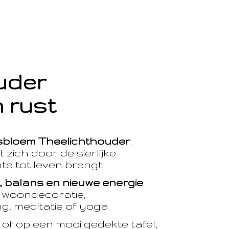
ouder
 rust
sbloem Theelichthouder
.
 zich door de sierlijke
te tot leven brengt.
t, balans en nieuwe energie
.
e woondecoratie,
, meditatie of yoga.
of op een mooi gedekte tafel,