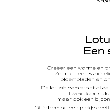
€ 9,50
Lotu
Een 
Creëer een warme en o
Zodra je een waxinelic
bloembladen en onts
De lotusbloem staat al e
Daardoor is dez
maar ook een bijzon
Of je hem nu een plekje geef