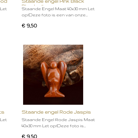
ood
Staande engel Pink Black
Rhodonite
Let
Staande Engel Maat 40x30 mm Let
op!Deze foto is een van onze…
€ 9,50
ts
Staande engel Rode Jaspis
Let
Staande Engel Rode Jaspis Maat
40x30 mm Let op!Deze foto is…
€ 9,50