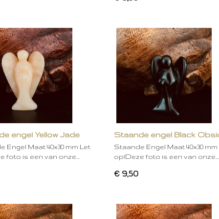
e engel Yellow Jade
Staande engel Black Obsi
e Engel Maat 40x30 mm Let
Staande Engel Maat 40x30 mm 
 foto is een van onze…
op!Deze foto is een van onze…
€ 9,50