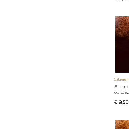
Staand
Staand
op!Deze
€ 9,50