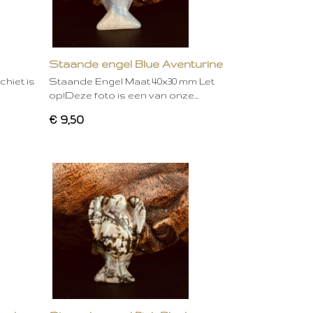
Staande engel Blue Aventurine
hiet is
Staande Engel Maat 40x30 mm Let
op!Deze foto is een van onze…
€ 9,50