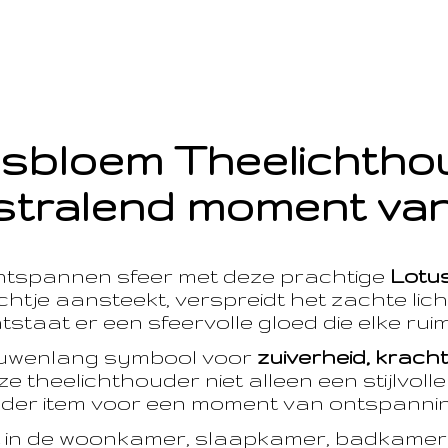
sbloem Theelichth
stralend moment van
ntspannen sfeer met deze prachtige
Lotu
htje aansteekt, verspreidt het zachte licht
taat er een sfeervolle gloed die elke ruim
euwenlang symbool voor
zuiverheid, krach
e theelichthouder niet alleen een stijlvoll
der item voor een moment van ontspanning
t in de woonkamer, slaapkamer, badkamer 