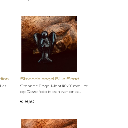
dian
Staande engel Blue Sand
Let
Staande Engel Maat 40x30 mm Let
op!Deze foto is een van onze…
€ 9,50