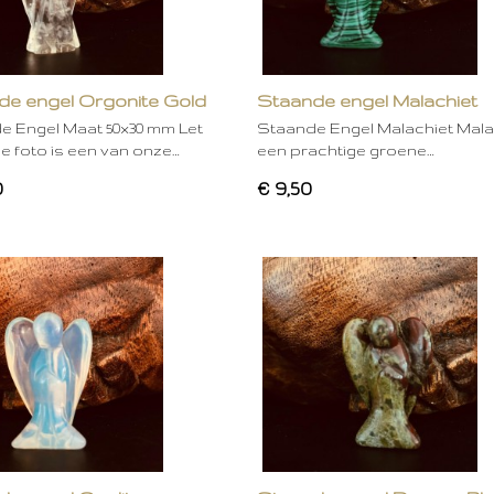
de engel Orgonite Gold
Staande engel Malachiet
e Engel Maat 50x30 mm Let
Staande Engel Malachiet Malac
 foto is een van onze…
een prachtige groene…
0
€ 9,50