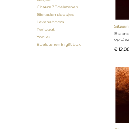
Chakra 7 Edelstenen
Sieraden doosjes
Levensboom
Staan
Peridoot
Staand
Yoni ei
op!Deze
Edelstenen in gift box
€ 12,0