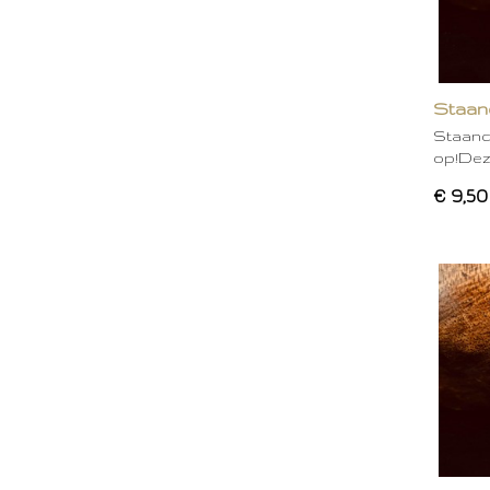
Staan
Staand
op!Deze
€ 9,50