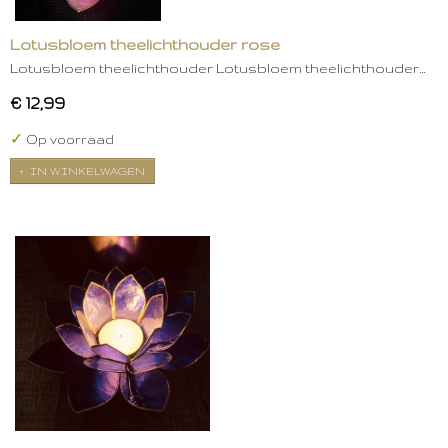
Lotusbloem theelichthouder rose
Lotusbloem theelichthouder Lotusbloem theelichthouder…
€ 12,99
✓
Op voorraad
IN WINKELWAGEN