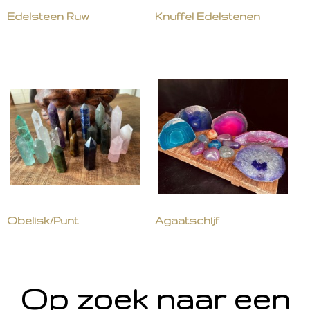
Edelsteen Ruw
Knuffel Edelstenen
Obelisk/Punt
Agaatschijf
Op zoek naar een