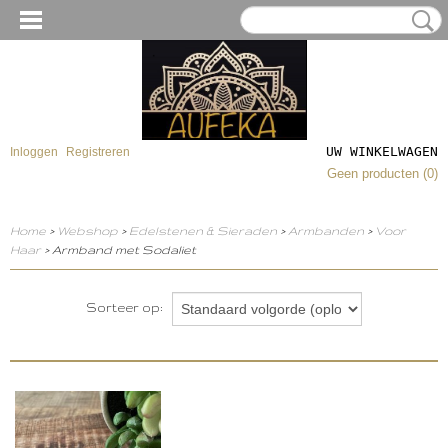
UW WINKELWAGEN
Inloggen
Registreren
Geen producten
(0)
Home
>
Webshop
>
Edelstenen & Sieraden
>
Armbanden
>
Voor
Haar
> Armband met Sodaliet
Sorteer op: