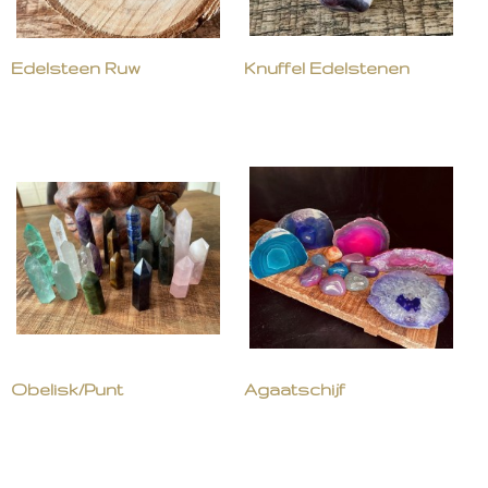
Edelsteen Ruw
Knuffel Edelstenen
Obelisk/Punt
Agaatschijf