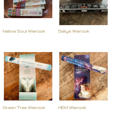
Native Soul Wierook
Satya Wierook
Green Tree Wierook
HEM Wierook