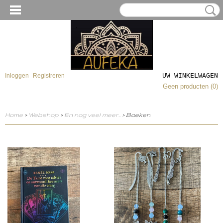
UW WINKELWAGEN
Inloggen
Registreren
Geen producten
(0)
Home
>
Webshop
>
En nog veel meer..
> Boeken