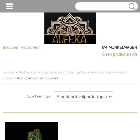
UW WINKELWAGEN
Inloggen
Registreren
Geen producten
(0)
Home
>
Webshop
>
Edelstenen & Sieraden
>
Armbanden
>
Voor
Haar
> Armband met Elbaiet
Sorteer op: