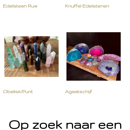
Edelsteen Ruw
Knuffel Edelstenen
Obelisk/Punt
Agaatschijf
Op zoek naar een