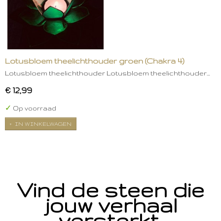
Lotusbloem theelichthouder groen (Chakra 4)
Lotusbloem theelichthouder Lotusbloem theelichthouder…
€ 12,99
✓
Op voorraad
IN WINKELWAGEN
Vind de steen die
jouw verhaal
versterkt.