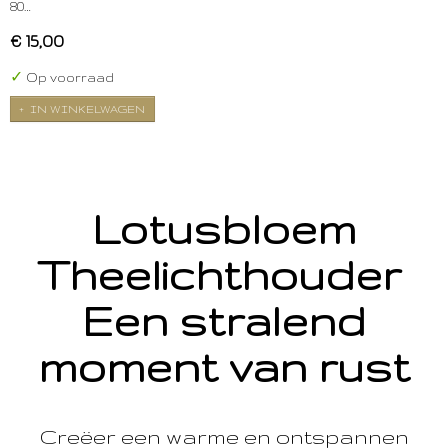
80…
€ 15,00
✓
Op voorraad
IN WINKELWAGEN
Lotusbloem
Theelichthouder
Een stralend
moment van rust
Creëer een warme en ontspannen