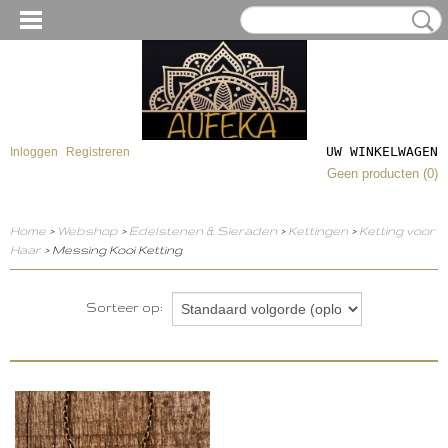
UW WINKELWAGEN
Inloggen
Registreren
Geen producten
(0)
Home
>
Webshop
>
Edelstenen & Sieraden
>
Kettingen
>
Ketting voor
Haar
> Messing Kooi Ketting
Sorteer op: