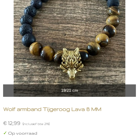
19/21 cm
Wolf armband Tijgeroog Lava 8 MM
€ 12,99
(inclusief btw 21%)
✓
Op voorraad