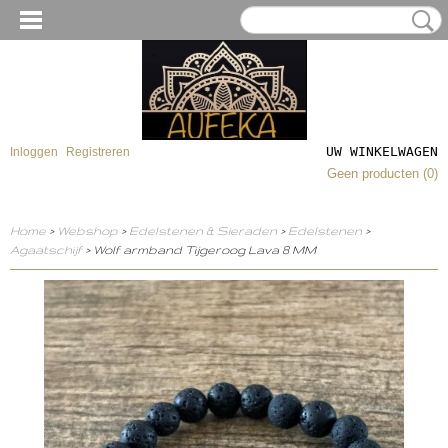
UW WINKELWAGEN
Inloggen
Registreren
Geen producten
(0)
Home
>
Webshop
>
Edelstenen & Sieraden
>
Edelstenen
>
Agaatschijf
> Wolf armband Tijgeroog Lava 8 MM