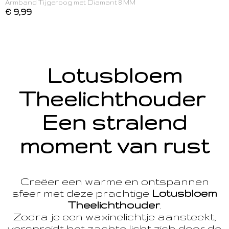
Armband Tijgeroog met Diamant 8 MM
€ 9,99
Lotusbloem
Theelichthouder
Een stralend
moment van rust
Creëer een warme en ontspannen
sfeer met deze prachtige
Lotusbloem
Theelichthouder
.
Zodra je een waxinelichtje aansteekt,
verspreidt het zachte licht zich door de