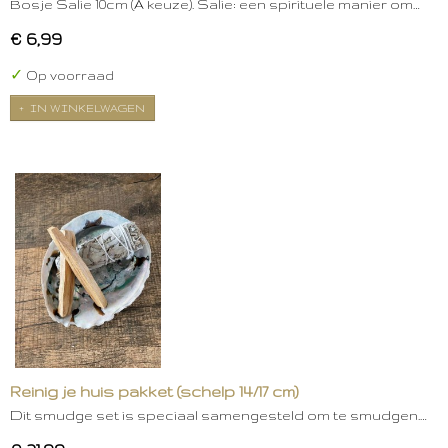
Bosje Salie 10cm (A keuze). Salie: een spirituele manier om…
€ 6,99
✓
Op voorraad
IN WINKELWAGEN
Reinig je huis pakket (schelp 14/17 cm)
Dit smudge set is speciaal samengesteld om te smudgen.…