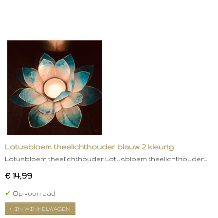
Lotusbloem theelichthouder blauw 2 kleurig
Lotusbloem theelichthouder Lotusbloem theelichthouder…
€ 14,99
✓
Op voorraad
IN WINKELWAGEN