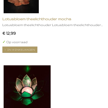
Lotusbloem theelichthouder mocha
Lotusbloem theelichthouder Lotusbloem theelichthouder…
€ 12,99
✓
Op voorraad
IN WINKELWAGEN