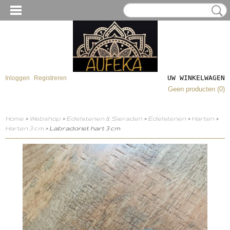
UW WINKELWAGEN
Inloggen
Registreren
Geen producten
(0)
Home
>
Webshop
>
Edelstenen & Sieraden
>
Edelstenen
>
Harten
>
Harten 3 cm
> Labradoriet hart 3 cm