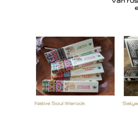
Van rus
e
Native Soul Wierook
Satya