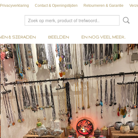
Privacyverklaring
Contact & Openingstijden
Retourneren & Garantie
Verz
EN & SIERADEN
BEELDEN
EN NOG VEEL MEER..