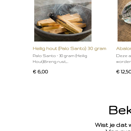
Heilig hout (Palo Santo) 30 gram
Abalon
Palo Santo – 30 gram (Heilig
Deze a
Hout)Breng rust,…
worden
€ 6,00
€ 12,5
Bek
Wist je dat