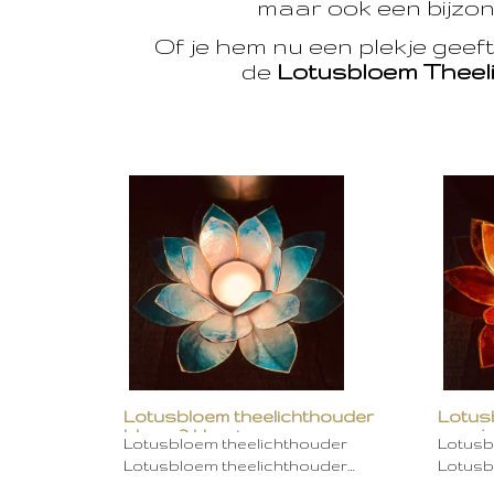
maar ook een bijzon
Of je hem nu een plekje geef
de
Lotusbloem Theel
Lotusbloem theelichthouder
Lotus
blauw 2 kleurig
oranje
Lotusbloem theelichthouder
Lotusb
Lotusbloem theelichthouder…
Lotusb