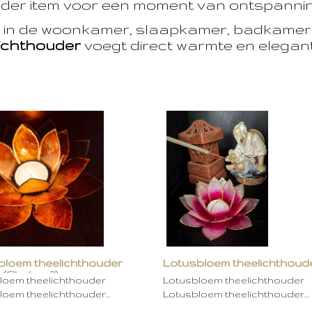
der item voor een moment van ontspanning
t in de woonkamer, slaapkamer, badkamer 
ichthouder
voegt direct warmte en eleganti
bloem theelichthouder
Lotusbloem theelichthoud
 (Chakra 2)
rose
loem theelichthouder
Lotusbloem theelichthouder
loem theelichthouder…
Lotusbloem theelichthouder…