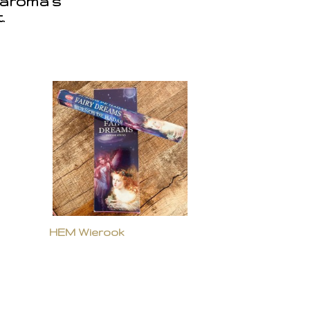
 aroma’s
t.
HEM Wierook