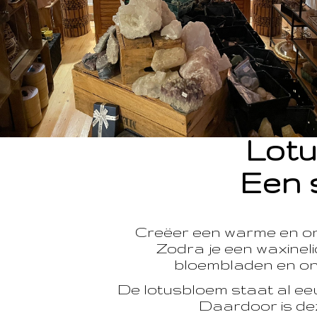
Lotu
Een 
Creëer een warme en o
Zodra je een waxinelic
bloembladen en onts
De lotusbloem staat al e
Daardoor is dez