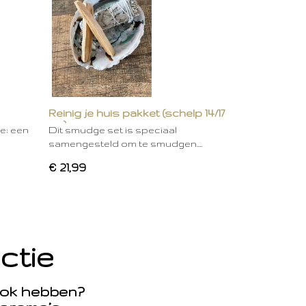
Reinig je huis pakket (schelp 14/17
cm)
ie: een
Dit smudge set is speciaal
samengesteld om te smudgen.…
€ 21,99
ctie
rook hebben?