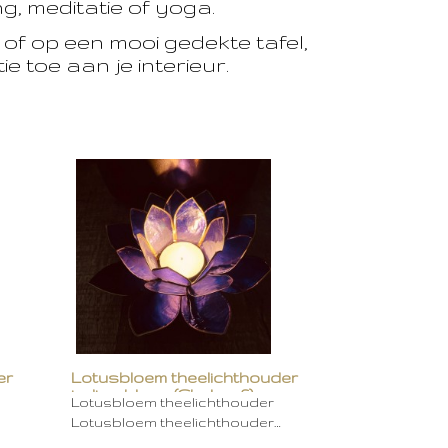
, meditatie of yoga.
of op een mooi gedekte tafel,
e toe aan je interieur.
er
Lotusbloem theelichthouder
indigo blauw (Chakra 6)
Lotusbloem theelichthouder
Lotusbloem theelichthouder…