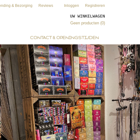
ending & Bezorging
Reviews
Inloggen
Registreren
UW WINKELWAGEN
Geen producten
(0)
CONTACT & OPENINGSTIJDEN