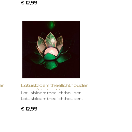
€ 12,99
er
Lotusbloem theelichthouder
groen (Chakra 4)
Lotusbloem theelichthouder
Lotusbloem theelichthouder…
€ 12,99