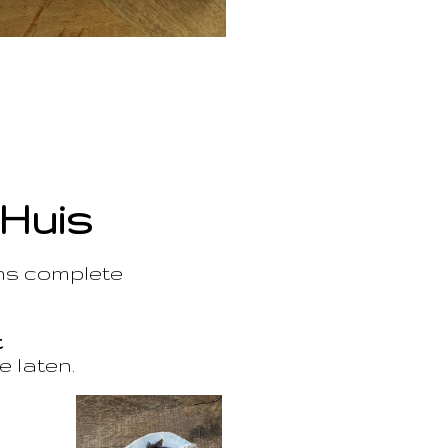
 Huis
ons complete
t
e laten.