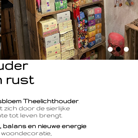
ouder
 rust
sbloem Theelichthouder
.
 zich door de sierlijke
te tot leven brengt.
t, balans en nieuwe energie
.
e woondecoratie,