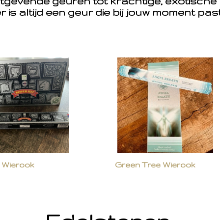
tgevende geuren tot krachtige, exotische
r is altijd een geur die bij jouw moment pas
 Wierook
Green Tree Wierook