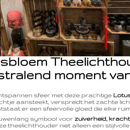
sbloem Theelichth
stralend moment van
ntspannen sfeer met deze prachtige
Lotu
htje aansteekt, verspreidt het zachte licht
taat er een sfeervolle gloed die elke ruim
euwenlang symbool voor
zuiverheid, krach
e theelichthouder niet alleen een stijlvoll