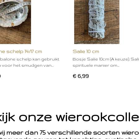
e schelp 14/17 cm
Salie 10 cm
balone schelp kan gebruikt
Bosje Salie 10cm (A keuze). Sal
 voor het smudgen van…
spirituele manier om…
0
€ 6,99
ijk onze wierookcolle
 wij meer dan 75 verschillende soorten wie