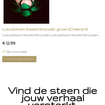
Lotusbloem theelichthouder groen (Chakra 4)
Lotusbloem theelichthouder Lotusbloem theelichthouder…
€ 12,99
✓
Op voorraad
IN WINKELWAGEN
Vind de steen die
jouw verhaal