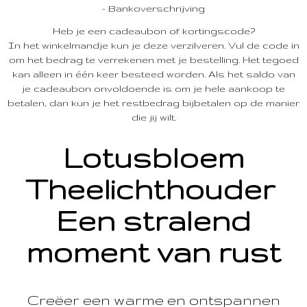
- Bankoverschrijving
Heb je een cadeaubon of kortingscode?
In het winkelmandje kun je deze verzilveren. Vul de code in
om het bedrag te verrekenen met je bestelling. Het tegoed
kan alleen in één keer besteed worden. Als het saldo van
je cadeaubon onvoldoende is om je hele aankoop te
betalen, dan kun je het restbedrag bijbetalen op de manier
die jij wilt.
Lotusbloem
Theelichthouder
Een stralend
moment van rust
Creëer een warme en ontspannen