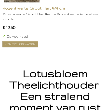
Rozenkwarts Groot Hart 4/4 cm
Rozenkwarts Groot Hart 4/4 cm Rozenkwarts is de steen
van de…
€ 12,50
✓
Op voorraad
IN WINKELWAGEN
Lotusbloem
Theelichthouder
Een stralend
moment van rust