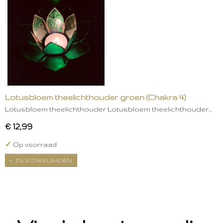
Lotusbloem theelichthouder groen (Chakra 4)
Lotusbloem theelichthouder Lotusbloem theelichthouder…
€ 12,99
✓
Op voorraad
IN WINKELWAGEN