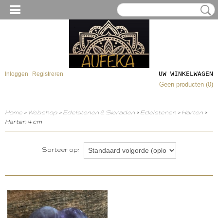
UW WINKELWAGEN
Inloggen
Registreren
Geen producten
(0)
Home
>
Webshop
>
Edelstenen & Sieraden
>
Edelstenen
>
Harten
>
Harten 4 cm
Sorteer op: