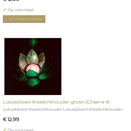
✓
Op voorraad
IN WINKELWAGEN
Lotusbloem theelichthouder groen (Chakra 4)
Lotusbloem theelichthouder Lotusbloem theelichthouder…
€ 12,99
✓
Op voorraad