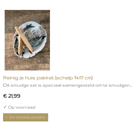
Reinig je huis pakket (schelp 14/17 cm)
Dit smudge set is speciaal samengesteld om te smudgen.…
€ 21,99
✓
Op voorraad
IN WINKELWAGEN