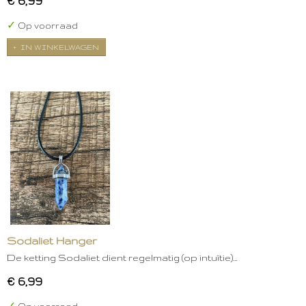
€ 6,99
✓
Op voorraad
IN WINKELWAGEN
Sodaliet Hanger
De ketting Sodaliet dient regelmatig (op intuïtie)…
€ 6,99
✓