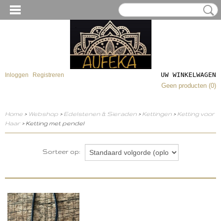
UW WINKELWAGEN
Inloggen
Registreren
Geen producten
(0)
Home
>
Webshop
>
Edelstenen & Sieraden
>
Kettingen
>
Ketting voor
Haar
> Ketting met pendel
Sorteer op: