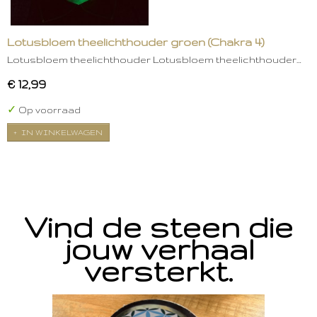
Lotusbloem theelichthouder groen (Chakra 4)
Lotusbloem theelichthouder Lotusbloem theelichthouder…
€ 12,99
✓
Op voorraad
IN WINKELWAGEN
Vind de steen die
jouw verhaal
versterkt.