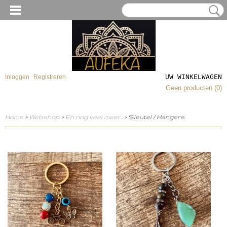
UW WINKELWAGEN
Inloggen
Registreren
Geen producten
(0)
Home
>
Webshop
>
En nog veel meer..
> Sleutel / Hangers