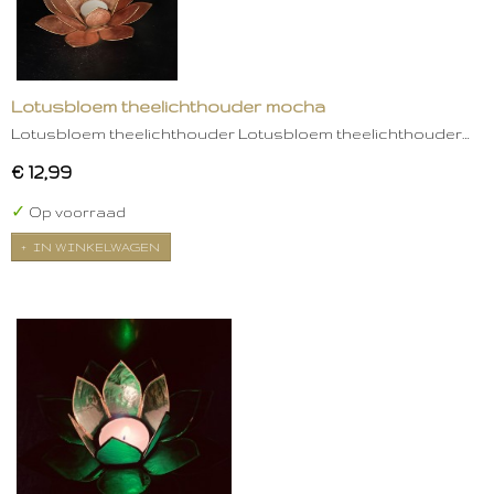
Lotusbloem theelichthouder mocha
Lotusbloem theelichthouder Lotusbloem theelichthouder…
€ 12,99
✓
Op voorraad
IN WINKELWAGEN