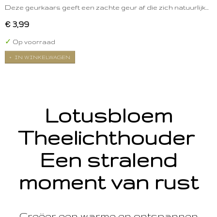
Deze geurkaars geeft een zachte geur af die zich natuurlijk…
€ 3,99
✓
Op voorraad
IN WINKELWAGEN
Lotusbloem
Theelichthouder
Een stralend
moment van rust
Creëer een warme en ontspannen