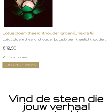
Lotusbloem theelichthouder groen (Chakra 4)
Lotusbloem theelichthouder Lotusbloem theelichthouder…
€ 12,99
✓
Op voorraad
IN WINKELWAGEN
Vind de steen die
jouw verhaal