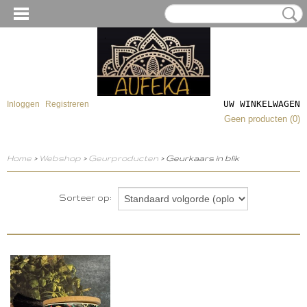
UW WINKELWAGEN
Inloggen
Registreren
Geen producten
(0)
Home
>
Webshop
>
Geurproducten
> Geurkaars in blik
Sorteer op: