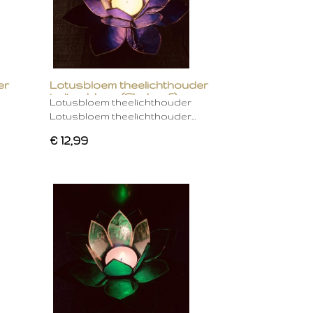
er
Lotusbloem theelichthouder
indigo blauw (Chakra 6)
Lotusbloem theelichthouder
Lotusbloem theelichthouder…
€ 12,99