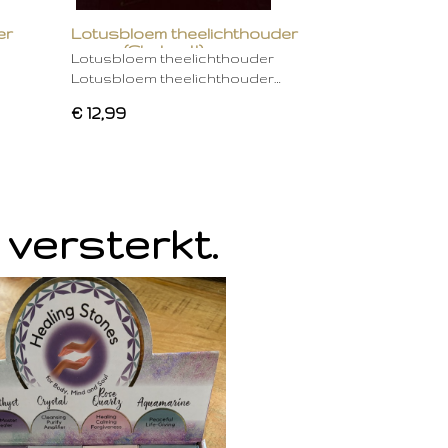
er
Lotusbloem theelichthouder
groen (Chakra 4)
Lotusbloem theelichthouder
Lotusbloem theelichthouder…
€ 12,99
 versterkt.