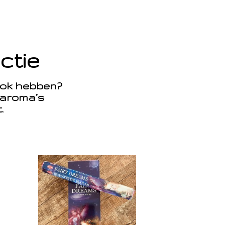
ctie
rook hebben?
 aroma’s
t.