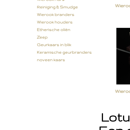
Wiero
Reiniging & Smudge
Wierook branders
Wierook houders
Etherische oliën
Zeep
Geurkaars in blik
Keramische geurbranders
noveen kaars
Wiero
Lotu