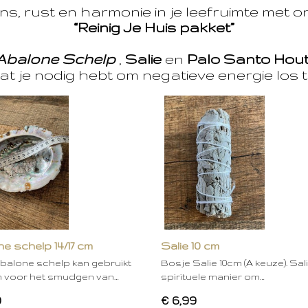
s, rust en harmonie in je leefruimte met 
“Reinig Je Huis pakket”
Abalone Schelp
,
Salie
en
Palo Santo Hou
at je nodig hebt om negatieve energie los t
e schelp 14/17 cm
Salie 10 cm
balone schelp kan gebruikt
Bosje Salie 10cm (A keuze). Sal
 voor het smudgen van…
spirituele manier om…
0
€ 6,99