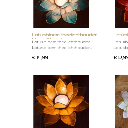
Lotusbloem theelichthouder
Lotus
blauw 2 kleurig
oranje
Lotusbloem theelichthouder
Lotusb
Lotusbloem theelichthouder…
Lotusb
€ 14,99
€ 12,9