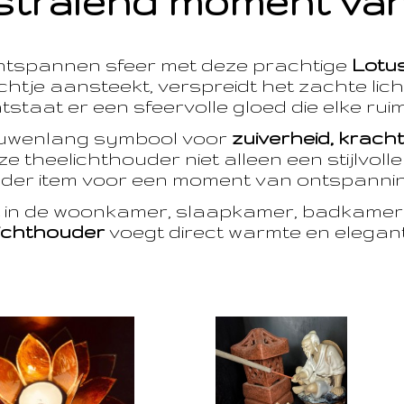
stralend moment van
ntspannen sfeer met deze prachtige
Lotu
htje aansteekt, verspreidt het zachte licht
taat er een sfeervolle gloed die elke ruim
euwenlang symbool voor
zuiverheid, krach
e theelichthouder niet alleen een stijlvoll
der item voor een moment van ontspanning
t in de woonkamer, slaapkamer, badkamer 
ichthouder
voegt direct warmte en eleganti