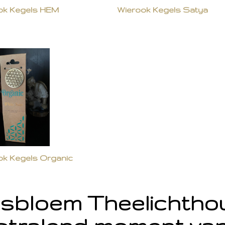
ok Kegels HEM
Wierook Kegels Satya
ok Kegels Organic
sbloem Theelichth