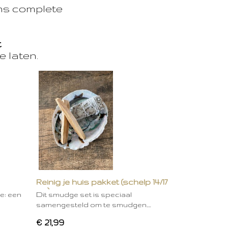
ons complete
t
e laten.
Reinig je huis pakket (schelp 14/17
cm)
ie: een
Dit smudge set is speciaal
samengesteld om te smudgen.…
€ 21,99