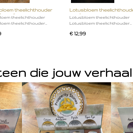
bloem theelichthouder
Lotusbloem theelichthoud
ken wit
mocha
loem theelichthouder
Lotusbloem theelichthouder
loem theelichthouder…
Lotusbloem theelichthouder…
9
€ 12,99
een die jouw verhaal