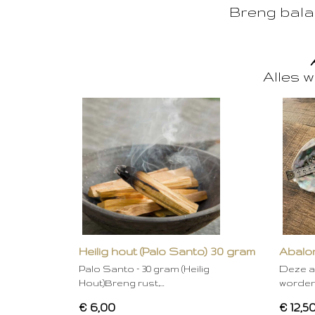
Breng balan
Alles w
Heilig hout (Palo Santo) 30 gram
Abalon
Palo Santo – 30 gram (Heilig
Deze a
Hout)Breng rust,…
worden
€ 6,00
€ 12,5