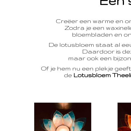
Een 
Creëer een warme en o
Zodra je een waxinelic
bloembladen en onts
De lotusbloem staat al e
Daardoor is dez
maar ook een bijzon
Of je hem nu een plekje geef
de
Lotusbloem Theel