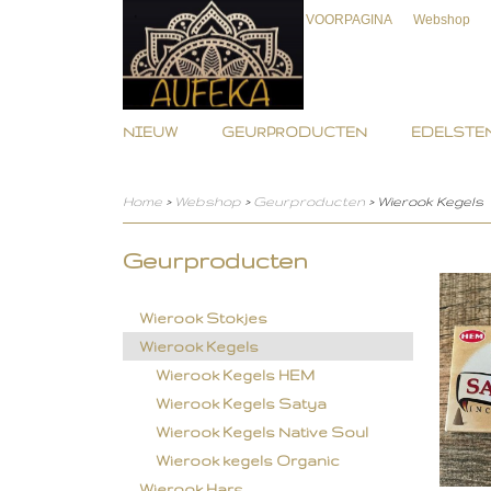
VOORPAGINA
Webshop
NIEUW
GEURPRODUCTEN
EDELSTEN
Home
>
Webshop
>
Geurproducten
> Wierook Kegels
Geurproducten
Wierook Stokjes
Wierook Kegels
Wierook Kegels HEM
Wierook Kegels Satya
Wierook Kegels Native Soul
Wierook kegels Organic
Wierook Hars