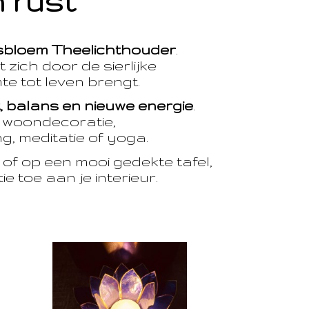
 rust
sbloem Theelichthouder
.
 zich door de sierlijke
te tot leven brengt.
t, balans en nieuwe energie
.
e woondecoratie,
, meditatie of yoga.
of op een mooi gedekte tafel,
e toe aan je interieur.