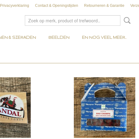
Privacyverklaring
Contact & Openingstijden
Retourneren & Garantie
Verz
EN & SIERADEN
BEELDEN
EN NOG VEEL MEER..