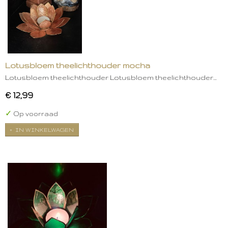
Lotusbloem theelichthouder mocha
Lotusbloem theelichthouder Lotusbloem theelichthouder…
€ 12,99
✓
Op voorraad
IN WINKELWAGEN