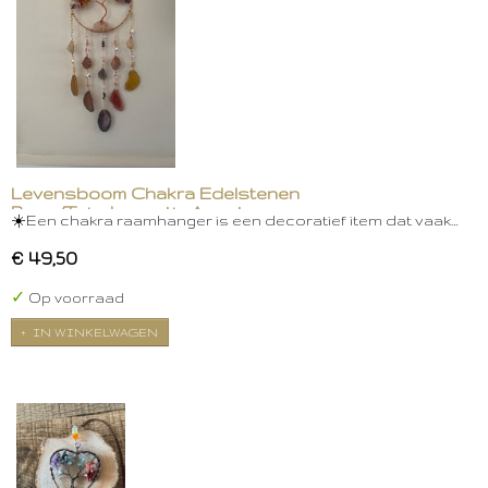
Levensboom Chakra Edelstenen
Raam/Tuindecoratie Agaat
☀️Een chakra raamhanger is een decoratief item dat vaak…
€ 49,50
✓
Op voorraad
IN WINKELWAGEN