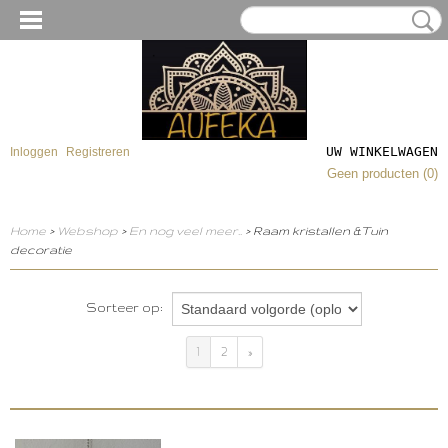
UW WINKELWAGEN
Inloggen
Registreren
Geen producten
(0)
Home
>
Webshop
>
En nog veel meer..
> Raam kristallen &Tuin
decoratie
Sorteer op:
1
2
»