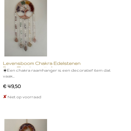
Levensboom Chakra Edelstenen
Raam/Tuindecoratie 1
☀️Een chakra raamhanger is een decoratief item dat
vaak…
€ 49,50
✘
Niet op voorraad