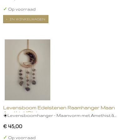
✓
Op voorraad
IN WINKELWAGEN
Levensboom Edelstenen Raamhanger Maan
Amethist/Citrien
☀️Levensboomhanger – Maanvorm met Amethist &…
€ 45,00
✓
Op voorraad