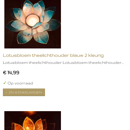
Lotusbloem theelichthouder blauw 2 kleurig
Lotusbloem theelichthouder Lotusbloem theelichthouder…
€ 14,99
✓
Op voorraad
IN WINKELWAGEN