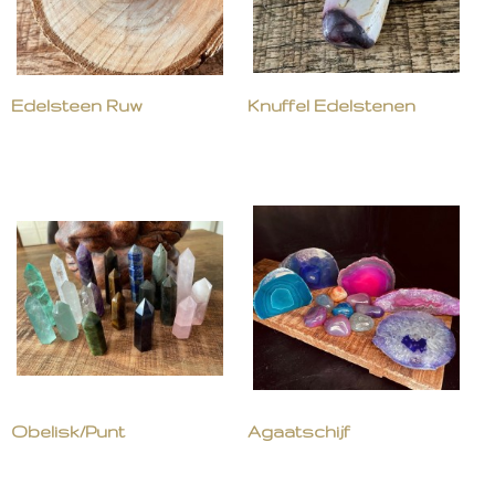
Edelsteen Ruw
Knuffel Edelstenen
Obelisk/Punt
Agaatschijf