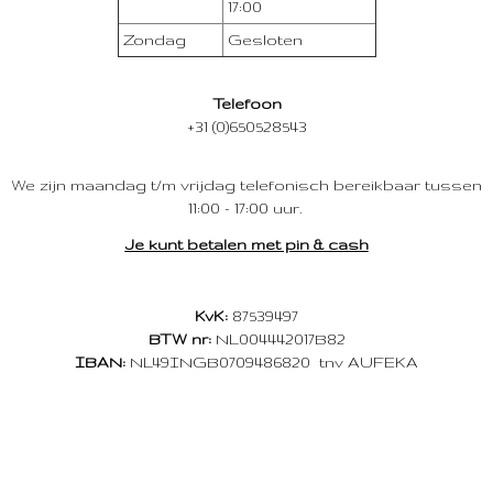
17:00
Zondag
Gesloten
Telefoon
+31 (0)650528543
We zijn maandag t/m vrijdag telefonisch bereikbaar tussen
11:00 - 17:00 uur.
Je kunt betalen met pin & cash
KvK:
87539497
BTW nr:
NL004442017B82
IBAN:
NL49INGB0709486820 tnv AUFEKA