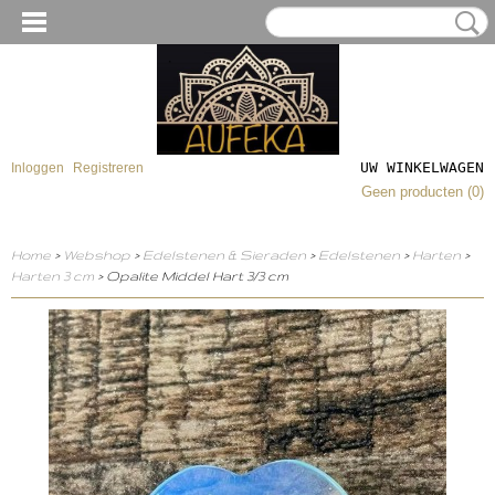
UW WINKELWAGEN
Inloggen
Registreren
Geen producten
(0)
Home
>
Webshop
>
Edelstenen & Sieraden
>
Edelstenen
>
Harten
>
Harten 3 cm
> Opalite Middel Hart 3/3 cm