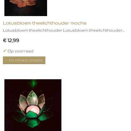
Lotusbloem theelichthouder mocha
Lotusbloem theelichthouder Lotusbloem theelichthouder…
€ 12,99
✓
Op voorraad
IN WINKELWAGEN