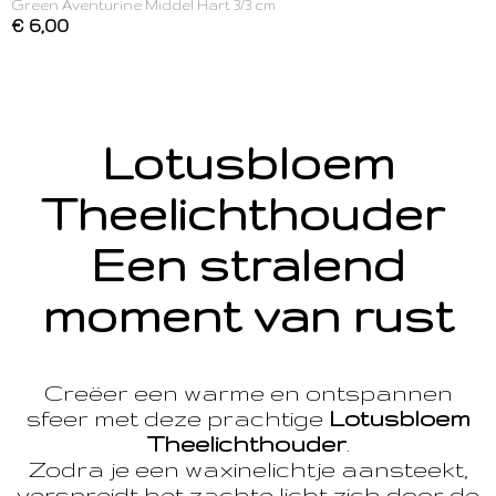
Green Aventurine Middel Hart 3/3 cm
€ 6,00
Lotusbloem
Theelichthouder
Een stralend
moment van rust
Creëer een warme en ontspannen
sfeer met deze prachtige
Lotusbloem
Theelichthouder
.
Zodra je een waxinelichtje aansteekt,
verspreidt het zachte licht zich door de