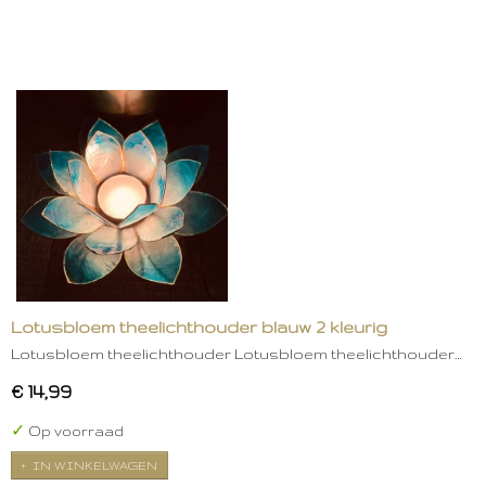
Lotusbloem theelichthouder blauw 2 kleurig
Lotusbloem theelichthouder Lotusbloem theelichthouder…
€ 14,99
✓
Op voorraad
IN WINKELWAGEN