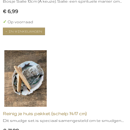
Bosje Salie 10cm (A keuze). Salie: een spirituele manier om…
€ 6,99
✓
Op voorraad
IN WINKELWAGEN
Reinig je huis pakket (schelp 14/17 cm)
Dit smudge set is speciaal samengesteld om te smudgen.…