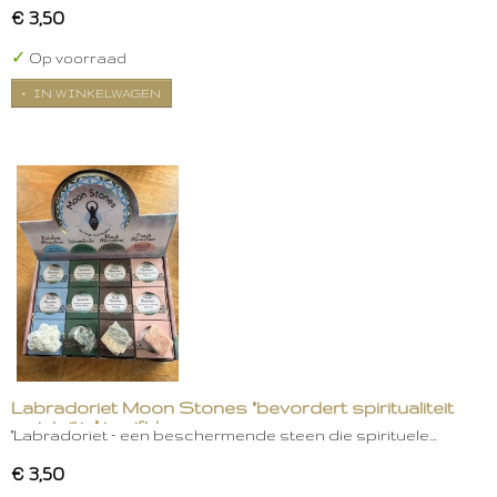
€ 3,50
✓
Op voorraad
IN WINKELWAGEN
Labradoriet Moon Stones "bevordert spiritualiteit
en intuïtie" in gift box
"Labradoriet – een beschermende steen die spirituele…
€ 3,50