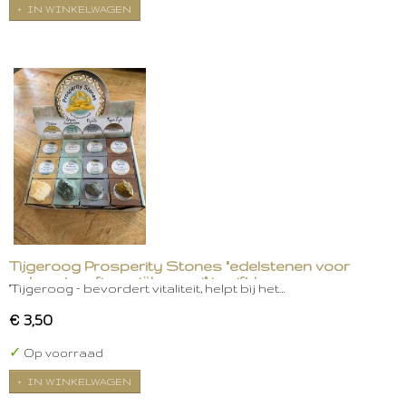
IN WINKELWAGEN
Tijgeroog Prosperity Stones "edelstenen voor
welvaart en financiële groei" in gift box
"Tijgeroog – bevordert vitaliteit, helpt bij het…
€ 3,50
✓
Op voorraad
IN WINKELWAGEN