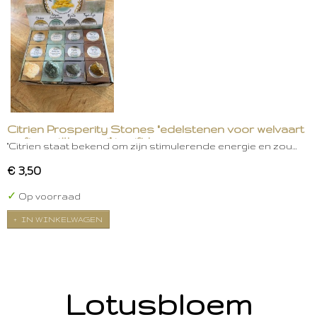
Citrien Prosperity Stones "edelstenen voor welvaart
en financiële groei" in gift box
"Citrien staat bekend om zijn stimulerende energie en zou…
€ 3,50
✓
Op voorraad
IN WINKELWAGEN
Lotusbloem