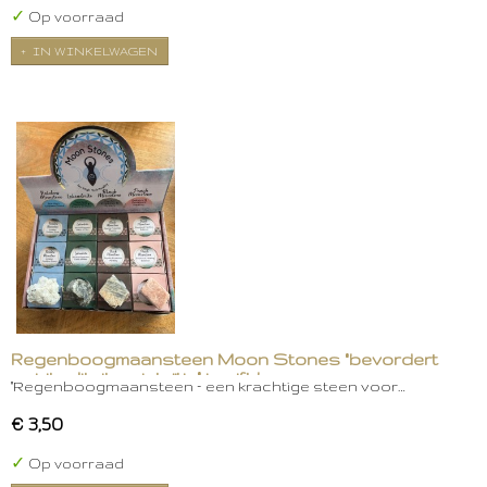
✓
Op voorraad
IN WINKELWAGEN
Regenboogmaansteen Moon Stones "bevordert
spiritualiteit en intuïtie" in gift box
"Regenboogmaansteen – een krachtige steen voor…
€ 3,50
✓
Op voorraad