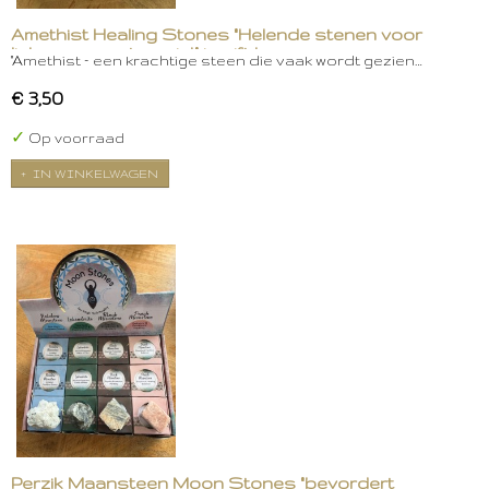
Amethist Healing Stones "Helende stenen voor
lichaam, geest en ziel." in gift box
"Amethist – een krachtige steen die vaak wordt gezien…
€ 3,50
✓
Op voorraad
IN WINKELWAGEN
Perzik Maansteen Moon Stones "bevordert