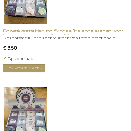
Rozenkwarts Healing Stones "Helende stenen voor
lichaam, geest en ziel." in gift box
"Rozenkwarts – een zachte steen van liefde, emotionele…
€ 3,50
✓
Op voorraad
IN WINKELWAGEN