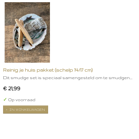
Reinig je huis pakket (schelp 14/17 cm)
Dit smudge set is speciaal samengesteld om te smudgen.…
€ 21,99
✓
Op voorraad
IN WINKELWAGEN