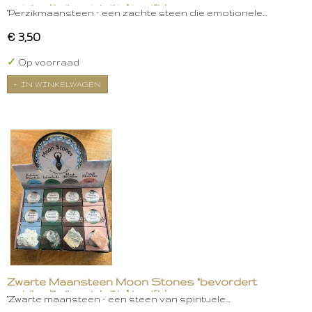
spiritualiteit en intuïtie" in gift box
"Perzikmaansteen – een zachte steen die emotionele…
€ 3,50
✓
Op voorraad
IN WINKELWAGEN
Zwarte Maansteen Moon Stones "bevordert
spiritualiteit en intuïtie" in gift box
"Zwarte maansteen – een steen van spirituele…