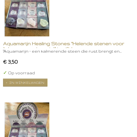
Aquamarijn Healing Stones "Helende stenen voor
lichaam, geest en ziel." in gift box
"Aquamarijn – een kalmerende steen die rust brengt en…
€ 3,50
✓
Op voorraad
IN WINKELWAGEN