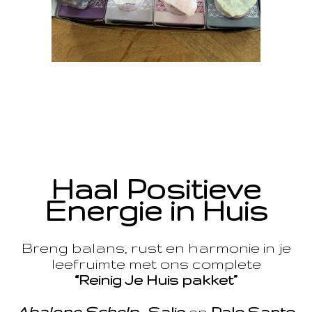
Haal Positieve
Energie in Huis
Breng balans, rust en harmonie in je
leefruimte met ons complete
“Reinig Je Huis pakket”
Abalone Schelp
,
Salie
en
Palo Santo