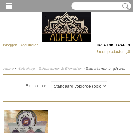
UW WINKELWAGEN
Inloggen
Registreren
Geen producten
(0)
Home
>
Webshop
>
Edelstenen & Sieraden
> Edelstenen in gift box
Sorteer op: