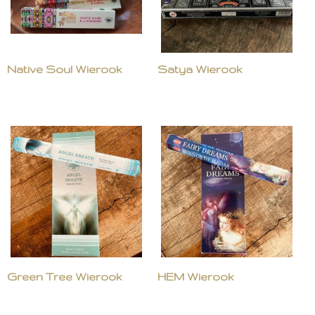
Native Soul Wierook
Satya Wierook
Green Tree Wierook
HEM Wierook