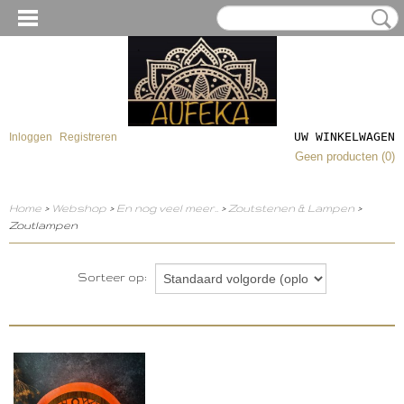
UW WINKELWAGEN
Inloggen
Registreren
Geen producten
(0)
Home
>
Webshop
>
En nog veel meer..
>
Zoutstenen & Lampen
>
Zoutlampen
Sorteer op: