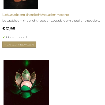
Lotusbloem theelichthouder mocha
Lotusbloem theelichthouder Lotusbloem theelichthouder…
€ 12,99
✓
Op voorraad
IN WINKELWAGEN