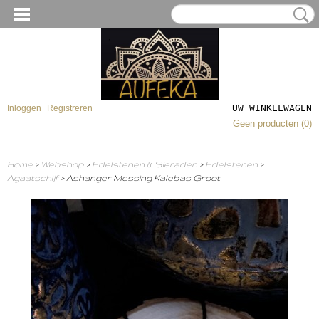
UW WINKELWAGEN
Inloggen
Registreren
Geen producten
(0)
Home
>
Webshop
>
Edelstenen & Sieraden
>
Edelstenen
>
Agaatschijf
> Ashanger Messing Kalebas Groot