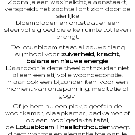
Zodra je een waxinelichtje aansteekt,
verspreidt het zachte licht zich door de
sierlijke
bloembladen en ontstaat er een
sfeervolle gloed die elke ruimte tot leven
brengt.
De lotusbloem staat al eeuwenlang
symbool voor
zuiverheid, kracht,
balans en nieuwe energie
.
Daardoor is deze theelichthouder niet
alleen een stijlvolle woondecoratie,
maar ook een bijzonder item voor een
moment van ontspanning, meditatie of
yoga.
Of je hem nu een plekje geeft in de
woonkamer, slaapkamer, badkamer of
op een mooi gedekte tafel,
de
Lotusbloem Theelichthouder
voegt
direct warmte en elegantie toe aan je