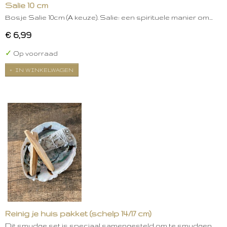
Salie 10 cm
Bosje Salie 10cm (A keuze). Salie: een spirituele manier om…
€ 6,99
✓
Op voorraad
IN WINKELWAGEN
Reinig je huis pakket (schelp 14/17 cm)
Dit smudge set is speciaal samengesteld om te smudgen.…