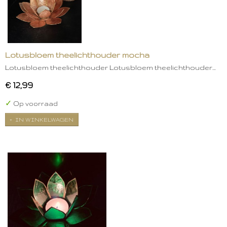
Lotusbloem theelichthouder mocha
Lotusbloem theelichthouder Lotusbloem theelichthouder…
€ 12,99
✓
Op voorraad
IN WINKELWAGEN