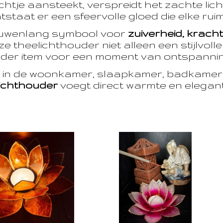
htje aansteekt, verspreidt het zachte licht
taat er een sfeervolle gloed die elke ruim
euwenlang symbool voor
zuiverheid, krach
e theelichthouder niet alleen een stijlvoll
der item voor een moment van ontspanning
t in de woonkamer, slaapkamer, badkamer 
ichthouder
voegt direct warmte en eleganti