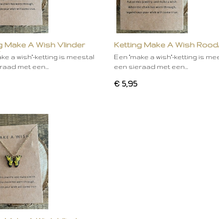
g Make A Wish Vlinder
Ketting Make A Wish Rood
Roze
ke a wish"-ketting is meestal
Een "make a wish"-ketting is me
eraad met een…
een sieraad met een…
€ 5,95