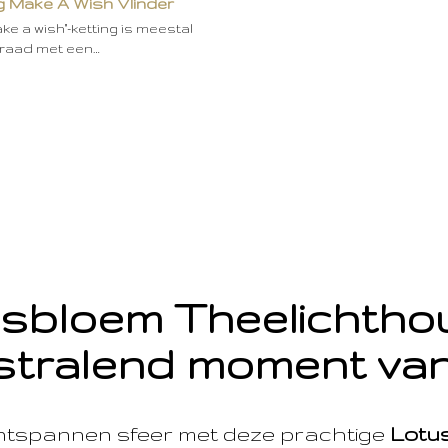
g Make A Wish Vlinder
ke a wish"-ketting is meestal
eraad met een…
sbloem Theelichth
stralend moment van
ntspannen sfeer met deze prachtige
Lotu