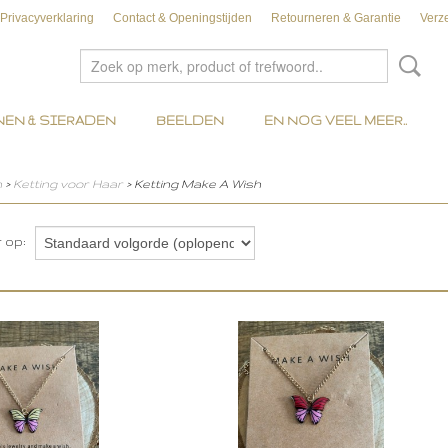
Privacyverklaring
Contact & Openingstijden
Retourneren & Garantie
Verz
EN & SIERADEN
BEELDEN
EN NOG VEEL MEER..
n
>
Ketting voor Haar
> Ketting Make A Wish
r op: