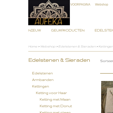
VOORPAGINA
Webshop
NIEUW
GEURPRODUCTEN
EDELSTEN
Home
>
Webshop
>
Edelstenen & Sieraden
>
Kettinge
Edelstenen & Sieraden
Sortee
Edelstenen
Armbanden
Kettingen
Ketting voor Haar
Ketting met Maan
Ketting met Donut
Ketting met steen