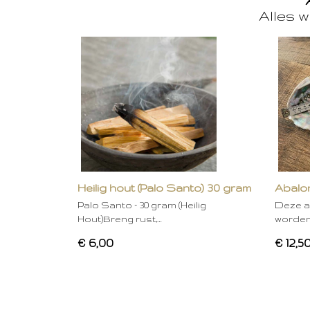
Alles w
Heilig hout (Palo Santo) 30 gram
Abalon
Palo Santo – 30 gram (Heilig
Deze a
Hout)Breng rust,…
worden
€ 6,00
€ 12,5