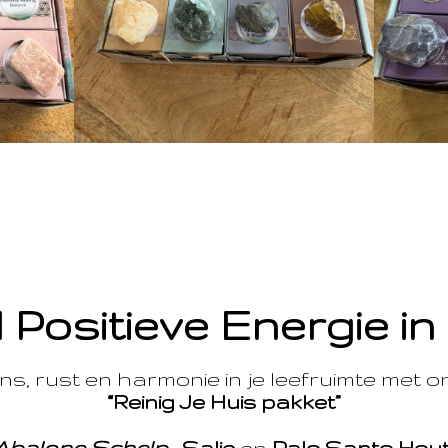
 Positieve Energie in
s, rust en harmonie in je leefruimte met 
“Reinig Je Huis pakket”
Abalone Schelp
,
Salie
en
Palo Santo Hou