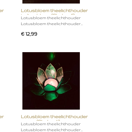
er
Lotusbloem theelichthouder
indigo blauw (Chakra 6)
Lotusbloem theelichthouder
Lotusbloem theelichthouder…
€ 12,99
er
Lotusbloem theelichthouder
groen (Chakra 4)
Lotusbloem theelichthouder
Lotusbloem theelichthouder…