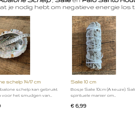
at je nodig hebt om negatieve energie los t
e schelp 14/17 cm
Salie 10 cm
balone schelp kan gebruikt
Bosje Salie 10cm (A keuze). Sal
 voor het smudgen van…
spirituele manier om…
0
€ 6,99