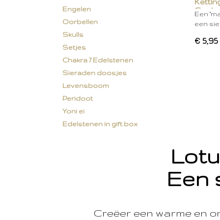
Kettin
Engelen
Geel
Een "ma
Oorbellen
een si
Skulls
€ 5,95
Setjes
Chakra 7 Edelstenen
Sieraden doosjes
Levensboom
Peridoot
Yoni ei
Edelstenen in gift box
Lotu
Een 
Creëer een warme en o