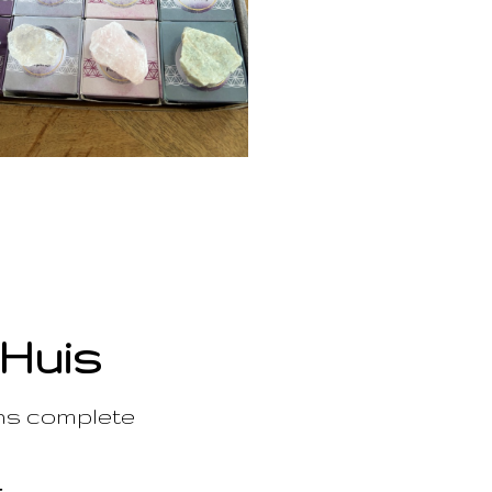
 Huis
ons complete
t