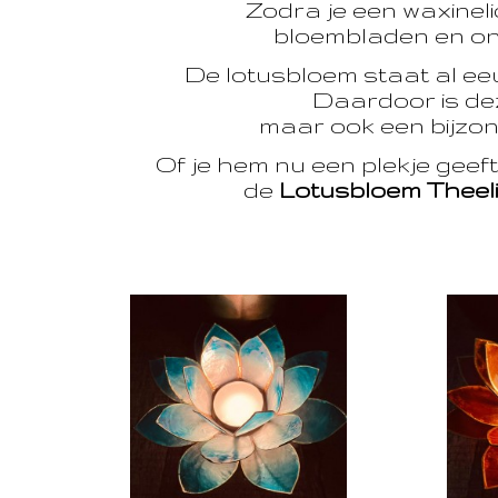
Zodra je een waxinelic
bloembladen en onts
De lotusbloem staat al e
Daardoor is dez
maar ook een bijzon
Of je hem nu een plekje geef
de
Lotusbloem Theel