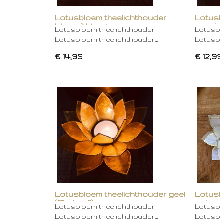
Lotusbloem theelichthouder
Lotus
blauw 2 kleurig
oranje
Lotusbloem theelichthouder
Lotusb
Lotusbloem theelichthouder…
Lotusb
€ 14,99
€ 12,9
Lotusbloem theelichthouder geel
Lotus
(Chakra 3)
gebro
Lotusbloem theelichthouder
Lotusb
Lotusbloem theelichthouder…
Lotusb