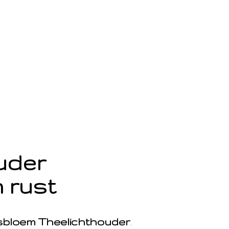
ouder
 rust
sbloem Theelichthouder
.