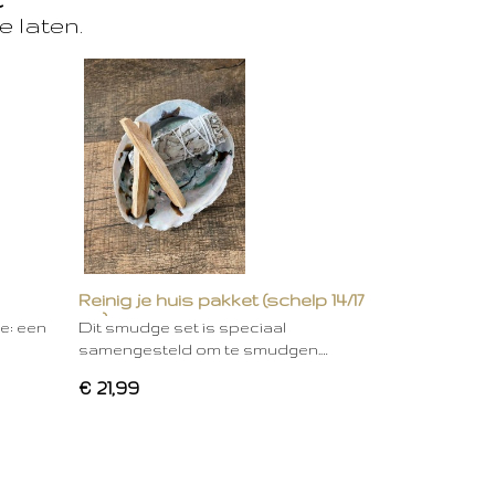
e laten.
Reinig je huis pakket (schelp 14/17
cm)
ie: een
Dit smudge set is speciaal
samengesteld om te smudgen.…
€ 21,99