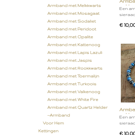
Armba
Armband met Melkkwarts
gekleu
Een ar
Armband met Mosagaat
sieraa
Armband met Sodaliet
€ 10,0
Armband met Peridoot
Armband met Opalite
Armband met Kattenoog
Armband met Lapis Lazuli
Armband met Jaspis
Armband met Rookkwarts
Armband met Toermalijn
Armband met Turkoois
Armband met Valkenoog
Armband met White Fire
Armband met Quartz Helder
Armba
gekleu
--Armband
Een ar
sieraa
Voor Hem
Kettingen
€ 10,0