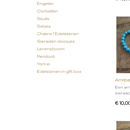
Engelen
Oorbellen
Skulls
Setjes
Chakra 7 Edelstenen
Sieraden doosjes
Levensboom
Peridoot
Yoni ei
Edelstenen in gift box
Armba
gekleu
Een ar
sieraa
€ 10,0