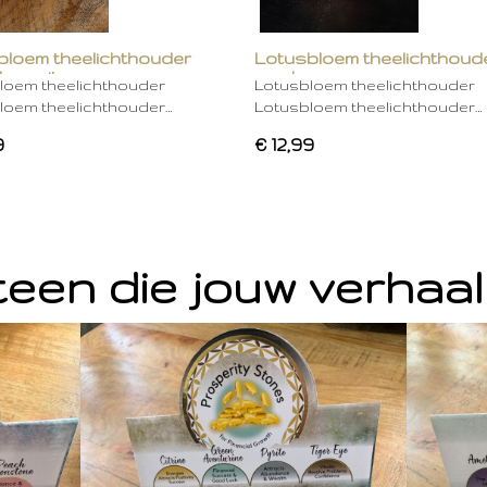
bloem theelichthouder
Lotusbloem theelichthoud
ken wit
mocha
loem theelichthouder
Lotusbloem theelichthouder
loem theelichthouder…
Lotusbloem theelichthouder…
9
€ 12,99
een die jouw verhaal