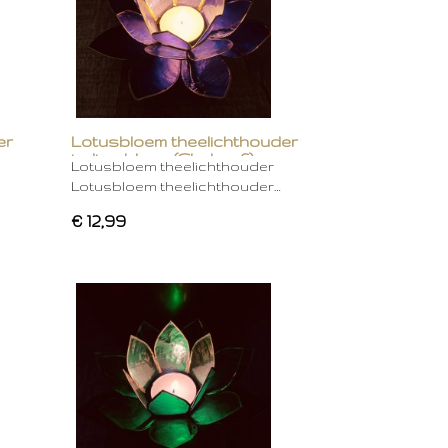
er
Lotusbloem theelichthouder
indigo blauw (Chakra 6)
Lotusbloem theelichthouder
Lotusbloem theelichthouder…
€ 12,99