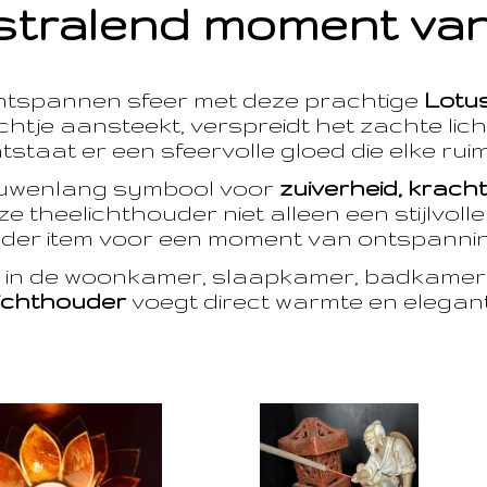
stralend moment van
ntspannen sfeer met deze prachtige
Lotu
htje aansteekt, verspreidt het zachte licht
taat er een sfeervolle gloed die elke ruim
euwenlang symbool voor
zuiverheid, krach
e theelichthouder niet alleen een stijlvoll
der item voor een moment van ontspanning
t in de woonkamer, slaapkamer, badkamer 
ichthouder
voegt direct warmte en eleganti