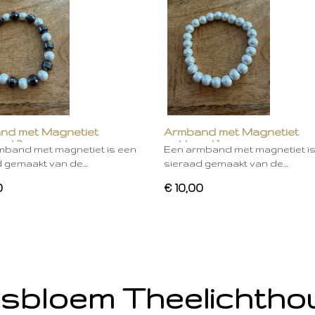
nd met Magnetiet
Armband met Magnetiet
rd 2
gekleurd 1
mband met magnetiet is een
Een armband met magnetiet i
d gemaakt van de…
sieraad gemaakt van de…
0
€ 10,00
sbloem Theelichth