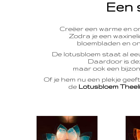
Een 
Creëer een warme en o
Zodra je een waxinelic
bloembladen en onts
De lotusbloem staat al e
Daardoor is dez
maar ook een bijzon
Of je hem nu een plekje geef
de
Lotusbloem Theel