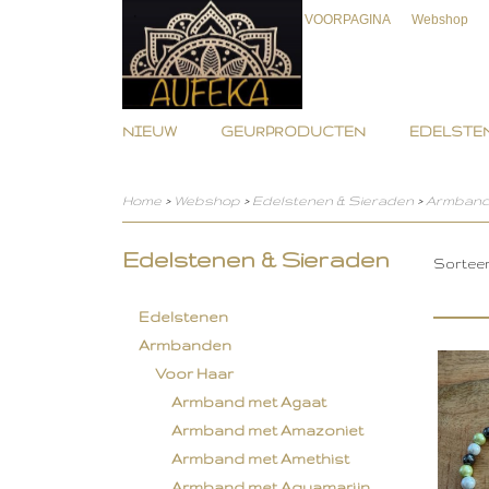
VOORPAGINA
Webshop
NIEUW
GEURPRODUCTEN
EDELSTEN
Home
>
Webshop
>
Edelstenen & Sieraden
>
Armban
Edelstenen & Sieraden
Sortee
Edelstenen
Armbanden
Voor Haar
Armband met Agaat
Armband met Amazoniet
Armband met Amethist
Armband met Aquamarijn