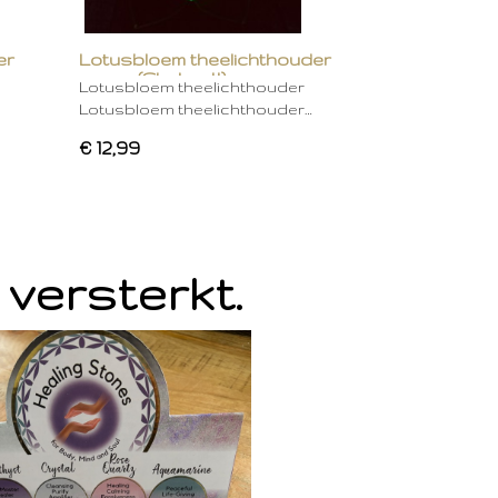
er
Lotusbloem theelichthouder
groen (Chakra 4)
Lotusbloem theelichthouder
Lotusbloem theelichthouder…
€ 12,99
 versterkt.