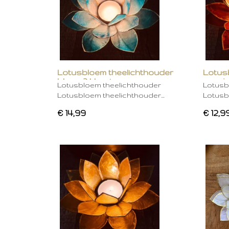
Lotusbloem theelichthouder
Lotus
blauw 2 kleurig
oranje
Lotusbloem theelichthouder
Lotusb
Lotusbloem theelichthouder…
Lotusb
€ 14,99
€ 12,9