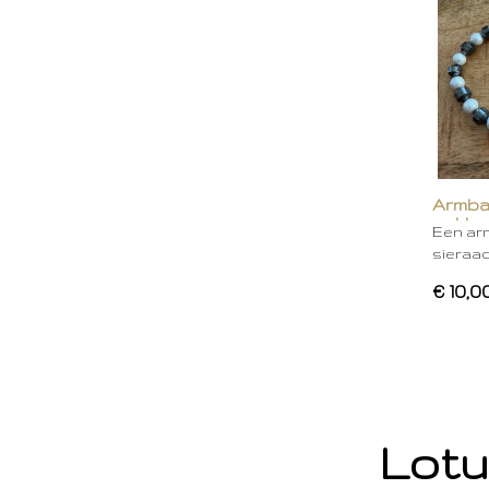
Armba
gekleu
Een ar
sieraa
€ 10,0
Lotu