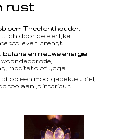
 rust
sbloem Theelichthouder
.
 zich door de sierlijke
te tot leven brengt.
t, balans en nieuwe energie
.
e woondecoratie,
, meditatie of yoga.
of op een mooi gedekte tafel,
e toe aan je interieur.