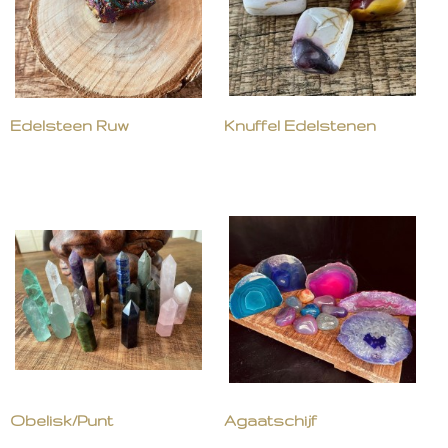
Edelsteen Ruw
Knuffel Edelstenen
Obelisk/Punt
Agaatschijf