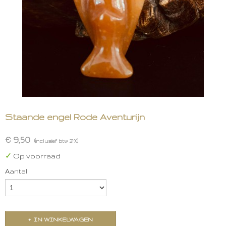
Staande engel Rode Aventurijn
€ 9,50
(inclusief btw 21%)
✓
Op voorraad
Aantal
IN WINKELWAGEN