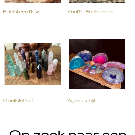
Edelsteen Ruw
Knuffel Edelstenen
Obelisk/Punt
Agaatschijf
Op zoek naar een