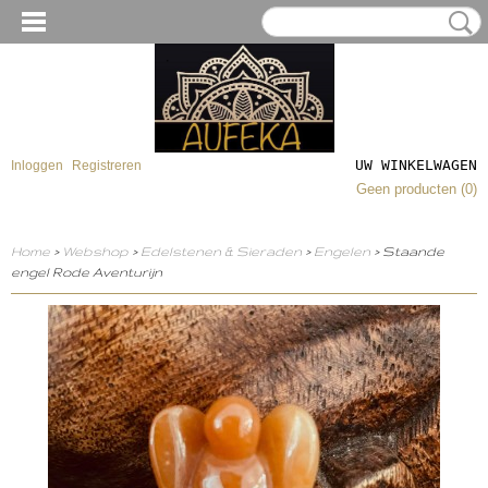
UW WINKELWAGEN
Inloggen
Registreren
Geen producten
(0)
Home
>
Webshop
>
Edelstenen & Sieraden
>
Engelen
> Staande
engel Rode Aventurijn