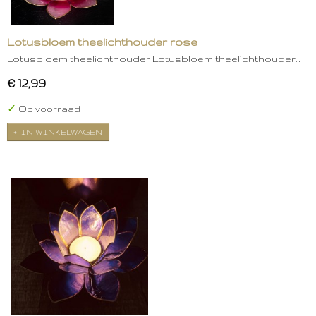
Lotusbloem theelichthouder rose
Lotusbloem theelichthouder Lotusbloem theelichthouder…
€ 12,99
✓
Op voorraad
IN WINKELWAGEN