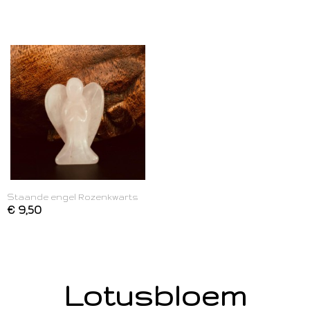
Staande engel Rozenkwarts
€ 9,50
Lotusbloem