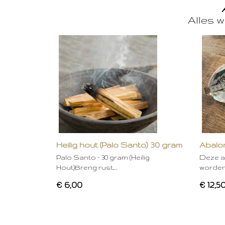
Alles w
Heilig hout (Palo Santo) 30 gram
Abalon
Palo Santo – 30 gram (Heilig
Deze a
Hout)Breng rust,…
worden
€ 6,00
€ 12,5