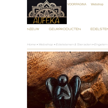
VOORPAGINA
Webshop
NIEUW
GEURPRODUCTEN
EDELSTEN
Home
>
Webshop
>
Edelstenen & Sieraden
>
Engelen