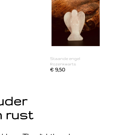
Staande engel
Rozenkwarts
€ 9,50
ouder
 rust