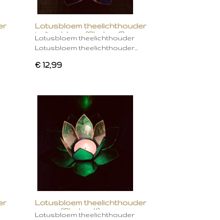
er
Lotusbloem theelichthouder
indigo blauw (Chakra 6)
Lotusbloem theelichthouder
Lotusbloem theelichthouder…
€ 12,99
er
Lotusbloem theelichthouder
groen (Chakra 4)
Lotusbloem theelichthouder