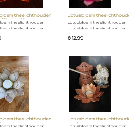
bloem theelichthouder
Lotusbloem theelichthoud
 (Chakra 2)
rose
loem theelichthouder
Lotusbloem theelichthouder
loem theelichthouder…
Lotusbloem theelichthouder…
9
€ 12,99
bloem theelichthouder
Lotusbloem theelichthoud
ken wit
mocha
loem theelichthouder
Lotusbloem theelichthouder