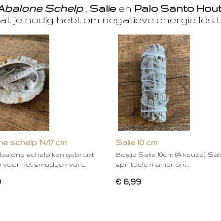
Abalone Schelp
,
Salie
en
Palo Santo Hou
at je nodig hebt om negatieve energie los t
e schelp 14/17 cm
Salie 10 cm
balone schelp kan gebruikt
Bosje Salie 10cm (A keuze). Sal
 voor het smudgen van…
spirituele manier om…
0
€ 6,99