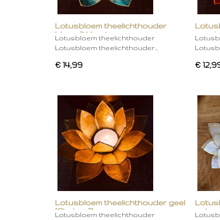
Lotusbloem theelichthouder
Lotus
blauw 2 kleurig
oranje
Lotusbloem theelichthouder
Lotusb
Lotusbloem theelichthouder…
Lotusb
€ 14,99
€ 12,9
Lotusbloem theelichthouder geel
Lotus
(Chakra 3)
gebro
Lotusbloem theelichthouder
Lotusb