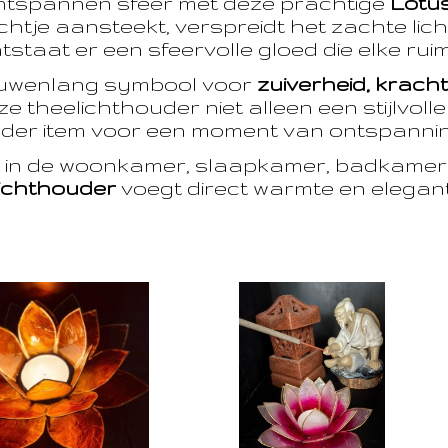
ntspannen sfeer met deze prachtige
Lotu
htje aansteekt, verspreidt het zachte licht
taat er een sfeervolle gloed die elke ruim
euwenlang symbool voor
zuiverheid, krach
e theelichthouder niet alleen een stijlvoll
der item voor een moment van ontspanning
t in de woonkamer, slaapkamer, badkamer 
ichthouder
voegt direct warmte en eleganti