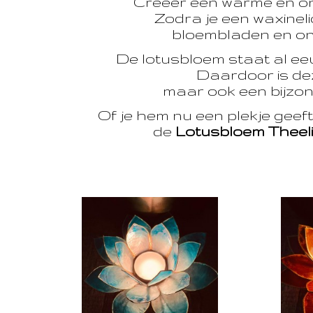
Creëer een warme en o
Zodra je een waxinelic
bloembladen en onts
De lotusbloem staat al e
Daardoor is dez
maar ook een bijzon
Of je hem nu een plekje geef
de
Lotusbloem Theel