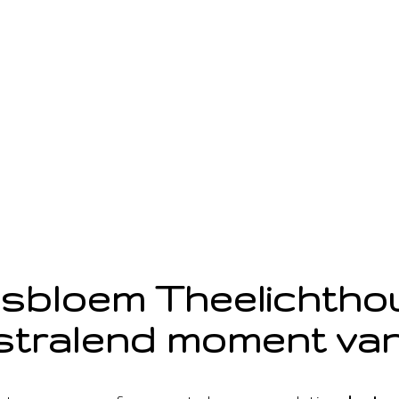
sbloem Theelichth
stralend moment van