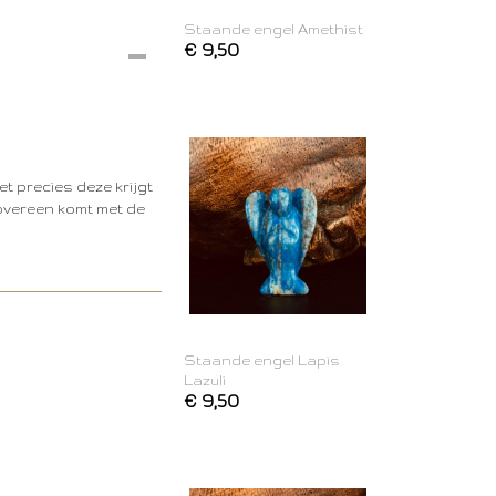
Staande engel Amethist
€ 9,50
et precies deze krijgt
t overeen komt met de
Staande engel Lapis
Lazuli
€ 9,50