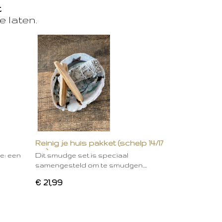
t
e laten.
Reinig je huis pakket (schelp 14/17
cm)
ie: een
Dit smudge set is speciaal
samengesteld om te smudgen.…
€ 21,99