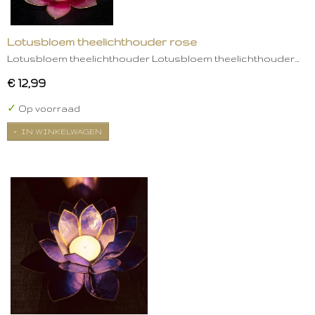
Lotusbloem theelichthouder rose
Lotusbloem theelichthouder Lotusbloem theelichthouder…
€ 12,99
✓
Op voorraad
IN WINKELWAGEN