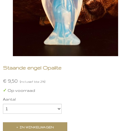
Staande engel Opalite
€ 9,50
(inclusief btw 21%)
✓
Op voorraad
Aantal
IN WINKELWAGEN