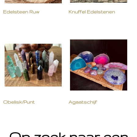
Edelsteen Ruw
Knuffel Edelstenen
Obelisk/Punt
Agaatschijf
Op zoek naar een