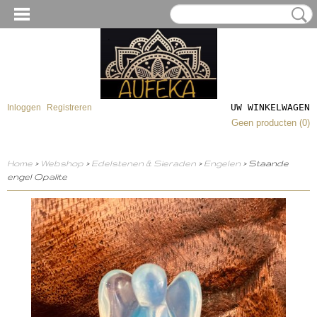
UW WINKELWAGEN
Inloggen
Registreren
Geen producten
(0)
Home
>
Webshop
>
Edelstenen & Sieraden
>
Engelen
> Staande
engel Opalite