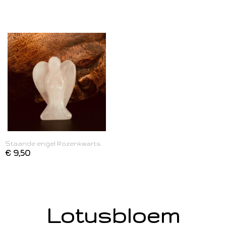
Staande engel Rozenkwarts
€ 9,50
Lotusbloem