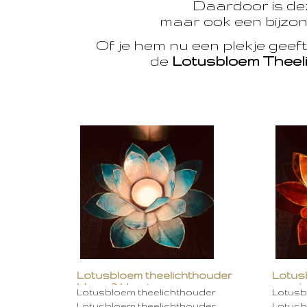
Daardoor is dez
maar ook een bijzon
Of je hem nu een plekje geef
de
Lotusbloem Theel
Lotusbloem theelichthouder
Lotus
blauw 2 kleurig
oranje
Lotusbloem theelichthouder
Lotusb
Lotusbloem theelichthouder…
Lotusb