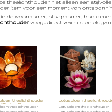
e theelichthouder niet alleen een stijlvoll
der item voor een moment van ontspanning
t in de woonkamer, slaapkamer, badkamer 
ichthouder
voegt direct warmte en eleganti
bloem theelichthouder
Lotusbloem theelichthoud
 (Chakra 2)
rose
loem theelichthouder
Lotusbloem theelichthouder
loem theelichthouder…
Lotusbloem theelichthouder…