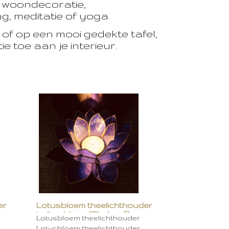
e woondecoratie,
, meditatie of yoga.
of op een mooi gedekte tafel,
e toe aan je interieur.
er
Lotusbloem theelichthouder
indigo blauw (Chakra 6)
Lotusbloem theelichthouder
Lotusbloem theelichthouder…