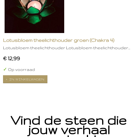
Lotusbloem theelichthouder groen (Chakra 4)
Lotusbloem theelichthouder Lotusbloem theelichthouder…
€ 12,99
✓
Op voorraad
IN WINKELWAGEN
Vind de steen die
jouw verhaal