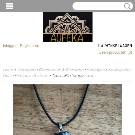
UW WINKELWAGEN
Inloggen
Registreren
Geen producten
(0)
Home
>
Webshop
>
Edelstenen & Sieraden
>
Kettingen
>
Ketting voor
Hem
>
Ketting met steen
> Toermalijn hanger ruw