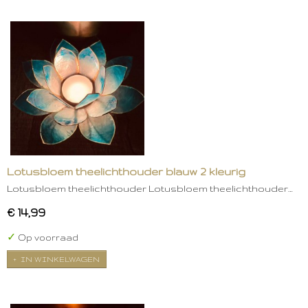
Lotusbloem theelichthouder blauw 2 kleurig
Lotusbloem theelichthouder Lotusbloem theelichthouder…
€ 14,99
✓
Op voorraad
IN WINKELWAGEN