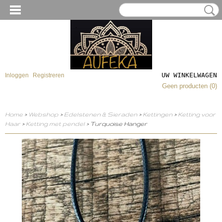
UW WINKELWAGEN
Inloggen
Registreren
Geen producten
(0)
Home
>
Webshop
>
Edelstenen & Sieraden
>
Kettingen
>
Ketting voor
Haar
>
Ketting met pendel
> Turquoise Hanger