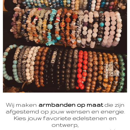
Wij maken
armbanden op maat
die zijn
afgestemd op jouw wensen en energie.
Kies jouw favoriete edelstenen en
ontwerp,