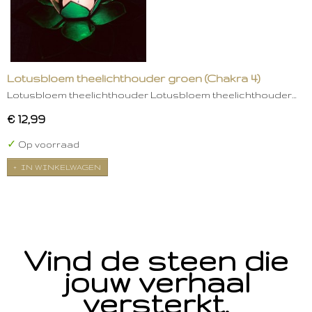
Lotusbloem theelichthouder groen (Chakra 4)
Lotusbloem theelichthouder Lotusbloem theelichthouder…
€ 12,99
✓
Op voorraad
IN WINKELWAGEN
Vind de steen die
jouw verhaal
versterkt.