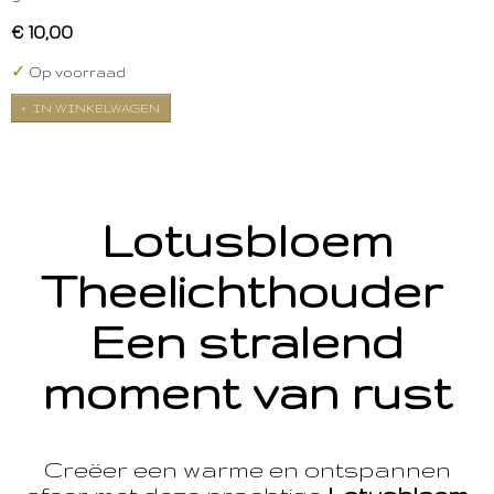
€ 10,00
✓
Op voorraad
IN WINKELWAGEN
Lotusbloem
Theelichthouder
Een stralend
moment van rust
Creëer een warme en ontspannen