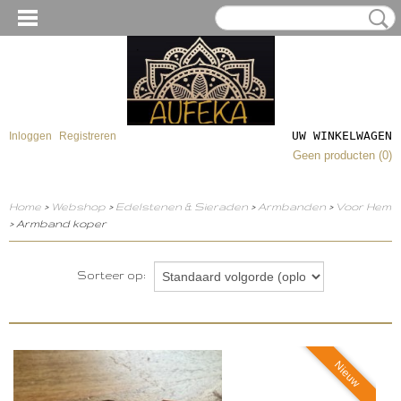
UW WINKELWAGEN
Inloggen
Registreren
Geen producten
(0)
Home
>
Webshop
>
Edelstenen & Sieraden
>
Armbanden
>
Voor Hem
> Armband koper
Sorteer op:
Nieuw