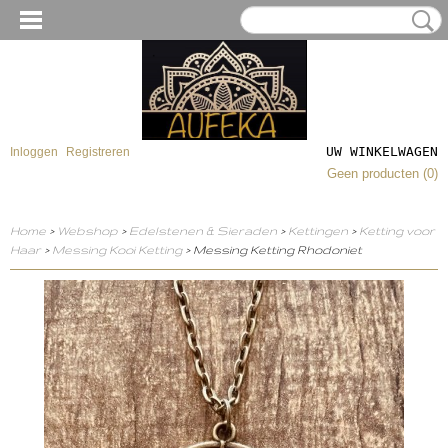
UW WINKELWAGEN
Inloggen
Registreren
Geen producten
(0)
Home
>
Webshop
>
Edelstenen & Sieraden
>
Kettingen
>
Ketting voor
Haar
>
Messing Kooi Ketting
> Messing Ketting Rhodoniet