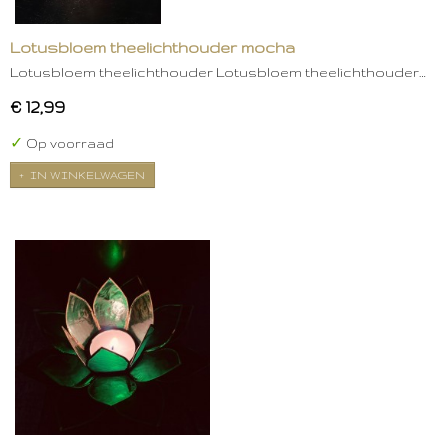
Lotusbloem theelichthouder mocha
Lotusbloem theelichthouder Lotusbloem theelichthouder…
€ 12,99
✓
Op voorraad
IN WINKELWAGEN