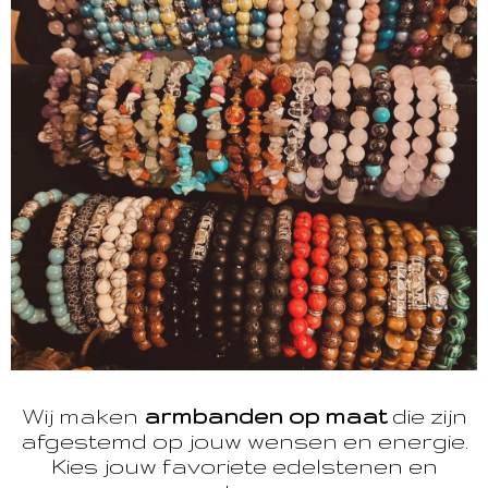
Wij maken
armbanden op maat
die zijn
afgestemd op jouw wensen en energie.
Kies jouw favoriete edelstenen en