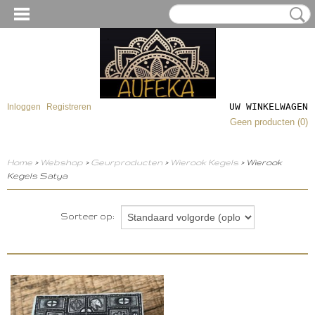
UW WINKELWAGEN
Inloggen
Registreren
Geen producten
(0)
Home
>
Webshop
>
Geurproducten
>
Wierook Kegels
> Wierook
Kegels Satya
Sorteer op: