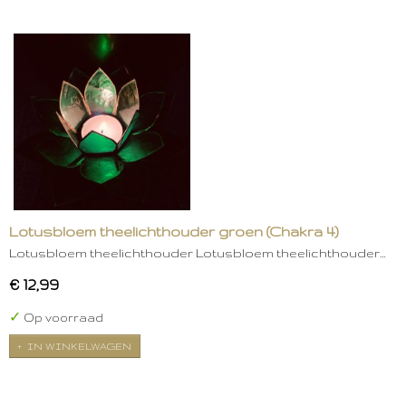
Lotusbloem theelichthouder groen (Chakra 4)
Lotusbloem theelichthouder Lotusbloem theelichthouder…
€ 12,99
✓
Op voorraad
IN WINKELWAGEN