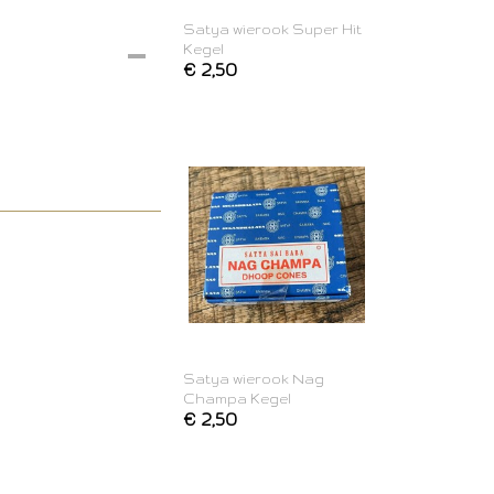
Satya wierook Super Hit
Kegel
€ 2,50
Satya wierook Nag
Champa Kegel
€ 2,50