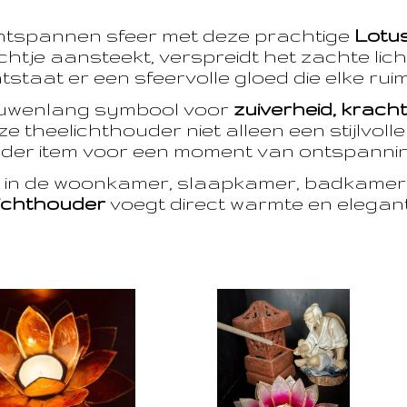
ntspannen sfeer met deze prachtige
Lotu
htje aansteekt, verspreidt het zachte licht
taat er een sfeervolle gloed die elke ruim
euwenlang symbool voor
zuiverheid, krach
e theelichthouder niet alleen een stijlvoll
der item voor een moment van ontspanning
t in de woonkamer, slaapkamer, badkamer 
ichthouder
voegt direct warmte en eleganti