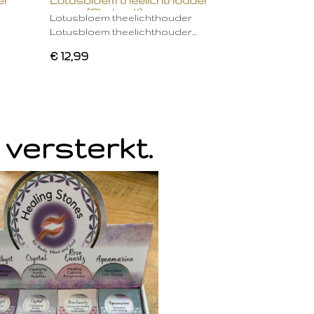
er
Lotusbloem theelichthouder
groen (Chakra 4)
Lotusbloem theelichthouder
Lotusbloem theelichthouder…
€ 12,99
 versterkt.