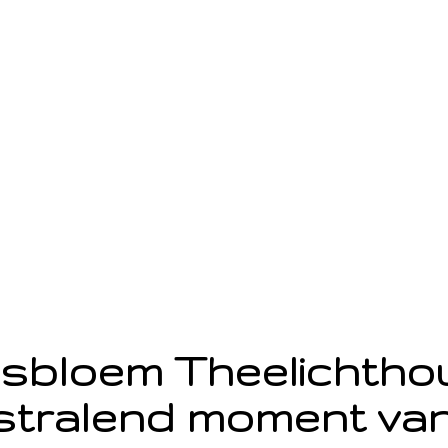
sbloem Theelichth
stralend moment van