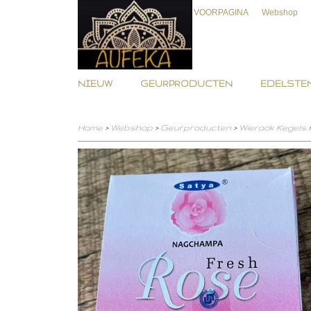
VOORPAGINA
Webshop
NIEUW
GEURPRODUCTEN
EDELSTEN
Home
>
Webshop
>
Geurproducten
>
Wierook Kegels