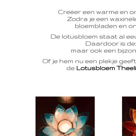
Creëer een warme en o
Zodra je een waxinelic
bloembladen en onts
De lotusbloem staat al e
Daardoor is dez
maar ook een bijzon
Of je hem nu een plekje geef
de
Lotusbloem Theel