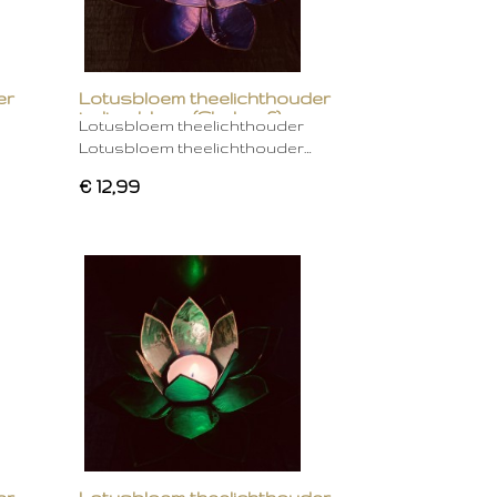
er
Lotusbloem theelichthouder
indigo blauw (Chakra 6)
Lotusbloem theelichthouder
Lotusbloem theelichthouder…
€ 12,99