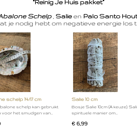
“Reinig Je Huis pakket”
Abalone Schelp
,
Salie
en
Palo Santo Hou
at je nodig hebt om negatieve energie los t
e schelp 14/17 cm
Salie 10 cm
balone schelp kan gebruikt
Bosje Salie 10cm (A keuze). Sal
 voor het smudgen van…
spirituele manier om…
0
€ 6,99