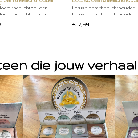
bloem theelichthouder
Lotusbloem theelichthoud
ken wit
mocha
loem theelichthouder
Lotusbloem theelichthouder
loem theelichthouder…
Lotusbloem theelichthouder…
9
€ 12,99
een die jouw verhaal