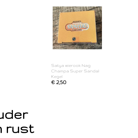
Satya wierook Nag
Champa Super Sandal
Kegel
€ 2,50
ouder
 rust