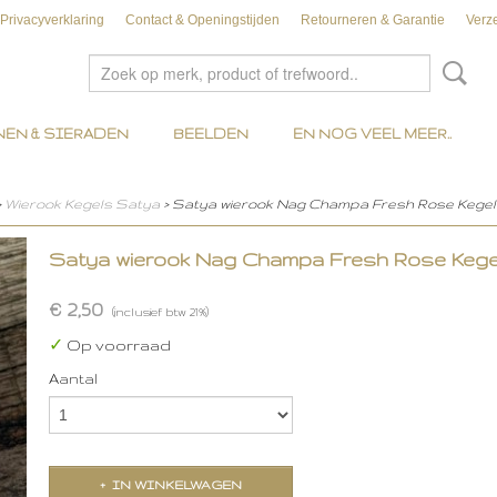
Privacyverklaring
Contact & Openingstijden
Retourneren & Garantie
Verz
EN & SIERADEN
BEELDEN
EN NOG VEEL MEER..
>
Wierook Kegels Satya
> Satya wierook Nag Champa Fresh Rose Kegel
Satya wierook Nag Champa Fresh Rose Kege
€ 2,50
(inclusief btw 21%)
✓
Op voorraad
Aantal
IN WINKELWAGEN