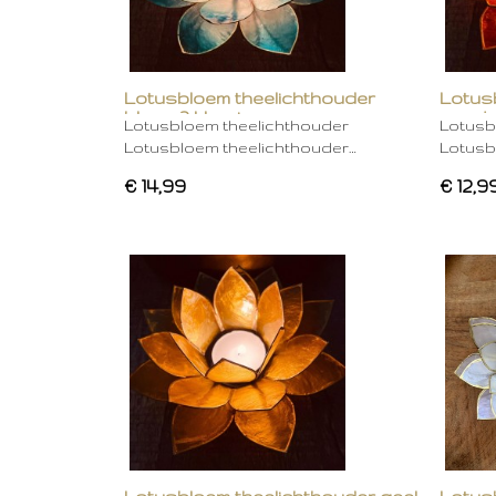
Lotusbloem theelichthouder
Lotus
blauw 2 kleurig
oranje
Lotusbloem theelichthouder
Lotusb
Lotusbloem theelichthouder…
Lotusb
€ 14,99
€ 12,9