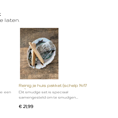
t
e laten.
Reinig je huis pakket (schelp 14/17
cm)
ie: een
Dit smudge set is speciaal
samengesteld om te smudgen.…
€ 21,99