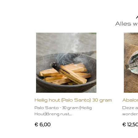
Alles w
Heilig hout (Palo Santo) 30 gram
Abalon
Palo Santo – 30 gram (Heilig
Deze a
Hout)Breng rust,…
worden
€ 6,00
€ 12,5