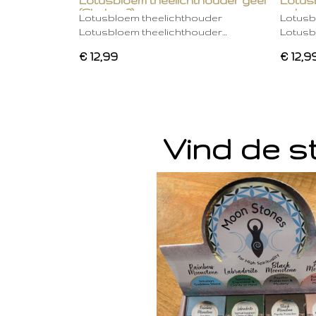
Lotusbloem theelichthouder geel
Lotus
(Chakra 3)
gebro
Lotusbloem theelichthouder
Lotusb
Lotusbloem theelichthouder…
Lotusb
€ 12,99
€ 12,9
Vind de st