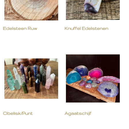
Edelsteen Ruw
Knuffel Edelstenen
Obelisk/Punt
Agaatschijf