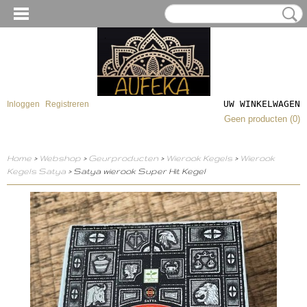
UW WINKELWAGEN
Inloggen
Registreren
Geen producten
(0)
Home
>
Webshop
>
Geurproducten
>
Wierook Kegels
>
Wierook
Kegels Satya
> Satya wierook Super Hit Kegel