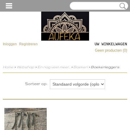
UW WINKELWAGEN
Inloggen
Registreren
Geen producten
(0)
Home
>
Webshop
>
En nog veel meer..
>
Boeken
> Boekenleggers
Sorteer op: