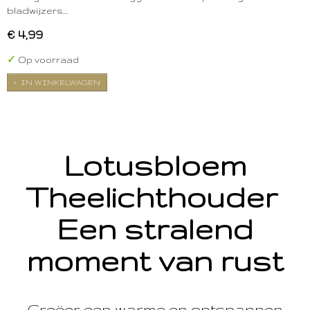
bladwijzers…
€ 4,99
✓
Op voorraad
IN WINKELWAGEN
Lotusbloem
Theelichthouder
Een stralend
moment van rust
Creëer een warme en ontspannen