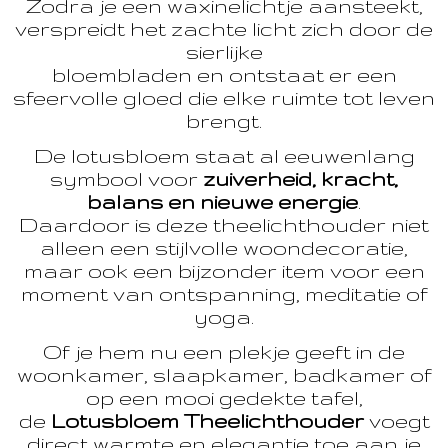
Zodra je een waxinelichtje aansteekt,
verspreidt het zachte licht zich door de
sierlijke
bloembladen en ontstaat er een
sfeervolle gloed die elke ruimte tot leven
brengt.
De lotusbloem staat al eeuwenlang
symbool voor
zuiverheid, kracht,
balans en nieuwe energie
.
Daardoor is deze theelichthouder niet
alleen een stijlvolle woondecoratie,
maar ook een bijzonder item voor een
moment van ontspanning, meditatie of
yoga.
Of je hem nu een plekje geeft in de
woonkamer, slaapkamer, badkamer of
op een mooi gedekte tafel,
de
Lotusbloem Theelichthouder
voegt
direct warmte en elegantie toe aan je