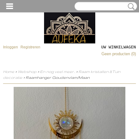
UW WINKELWAGEN
Inloggen
Registreren
Geen producten
(0)
Home
>
Webshop
>
En nog veel meer..
>
Raam kristallen &Tuin
decoratie
> Raamhanger Goudenvlam/Maan