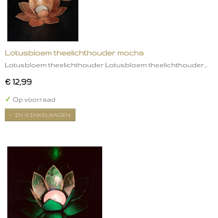
Lotusbloem theelichthouder mocha
Lotusbloem theelichthouder Lotusbloem theelichthouder…
€ 12,99
✓
Op voorraad
IN WINKELWAGEN