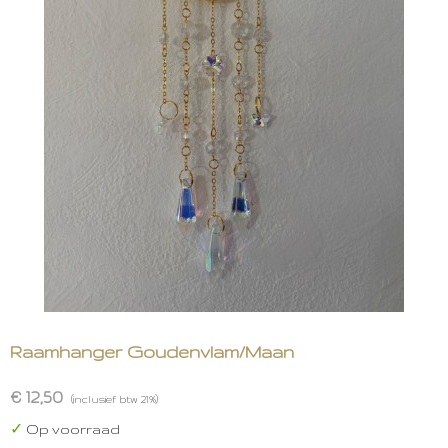
Raamhanger Goudenvlam/Maan
€ 12,50
(inclusief btw 21%)
✓
Op voorraad