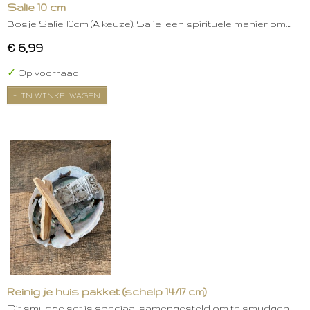
Salie 10 cm
Bosje Salie 10cm (A keuze). Salie: een spirituele manier om…
€ 6,99
✓
Op voorraad
IN WINKELWAGEN
Reinig je huis pakket (schelp 14/17 cm)
Dit smudge set is speciaal samengesteld om te smudgen.…