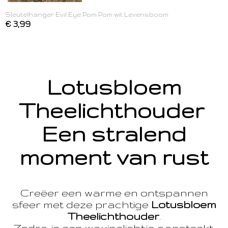
Sleutelhanger Evil Eye Pom Pom wit Levensboom
€ 3,99
Lotusbloem
Theelichthouder
Een stralend
moment van rust
Creëer een warme en ontspannen
sfeer met deze prachtige
Lotusbloem
Theelichthouder
.
Zodra je een waxinelichtje aansteekt,