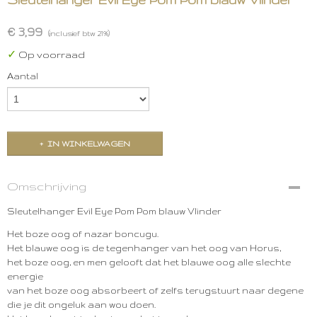
€ 3,99
(inclusief btw 21%)
✓
Op voorraad
Aantal
IN WINKELWAGEN
Omschrijving
Sleutelhanger Evil Eye Pom Pom blauw Vlinder
Het boze oog of nazar boncugu.
Het blauwe oog is de tegenhanger van het oog van Horus,
het boze oog, en men gelooft dat het blauwe oog alle slechte
energie
van het boze oog absorbeert of zelfs terugstuurt naar degene
die je dit ongeluk aan wou doen.