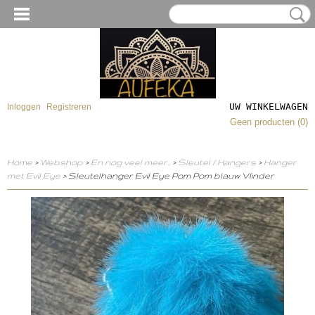
UW WINKELWAGEN
Inloggen
Registreren
Geen producten
(0)
Home
>
Webshop
>
En nog veel meer..
>
Sleutel / Hangers
>
Hanger
met Evil Eye
> Sleutelhanger Evil Eye Pom Pom blauw Vlinder