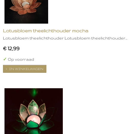
Lotusbloem theelichthouder mocha
Lotusbloem theelichthouder Lotusbloem theelichthouder…
€ 12,99
✓
Op voorraad
IN WINKELWAGEN