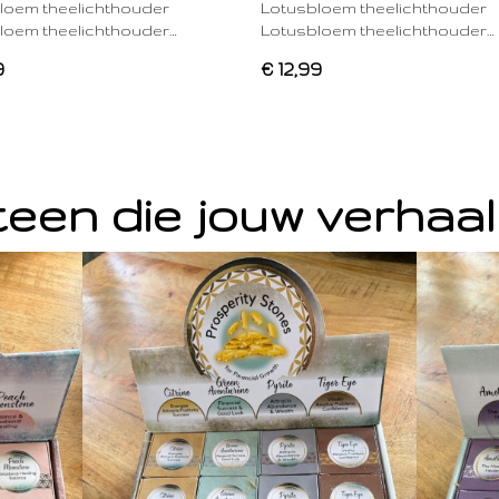
loem theelichthouder
Lotusbloem theelichthouder
loem theelichthouder…
Lotusbloem theelichthouder…
9
€ 12,99
een die jouw verhaal