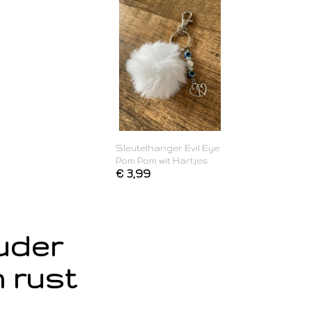
Sleutelhanger Evil Eye
Pom Pom wit Hartjes
€ 3,99
ouder
 rust