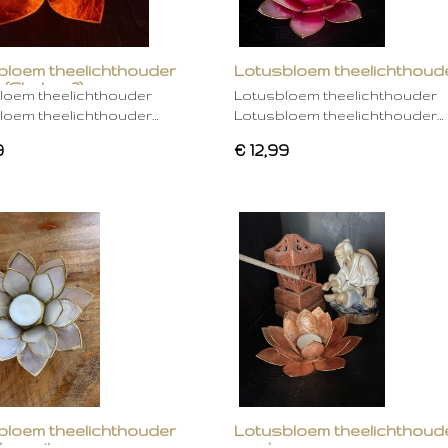
bloem theelichthouder
Lotusbloem theelichthoud
 (Chakra 2)
rose
loem theelichthouder
Lotusbloem theelichthouder
loem theelichthouder…
Lotusbloem theelichthouder…
9
€ 12,99
bloem theelichthouder
Lotusbloem theelichthoud
ken wit
mocha