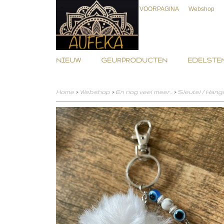
VOORPAGINA
Webshop
NIEUW
GEURPRODUCTEN
EDELSTEN
Home
>
Webshop
>
En nog veel meer..
>
Sleutel / Hang