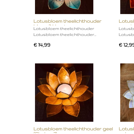
Lotusbloem theelichthouder
Lotus
blauw 2 kleurig
oranje
Lotusbloem theelichthouder
Lotusb
Lotusbloem theelichthouder…
Lotusb
€ 14,99
€ 12,9
Lotusbloem theelichthouder geel
Lotus
(Chakra 3)
gebro