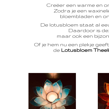
Creëer een warme en o
Zodra je een waxinelic
bloembladen en onts
De lotusbloem staat al e
Daardoor is dez
maar ook een bijzon
Of je hem nu een plekje geef
de
Lotusbloem Theel