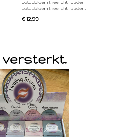
Lotusbloem theelichthouder
Lotusbloem theelichthouder…
€ 12,99
 versterkt.