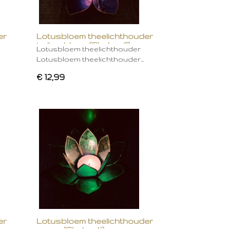
er
Lotusbloem theelichthouder
indigo blauw (Chakra 6)
Lotusbloem theelichthouder
Lotusbloem theelichthouder…
€ 12,99
er
Lotusbloem theelichthouder
groen (Chakra 4)