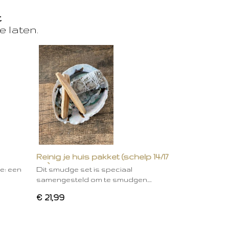
t
e laten.
Reinig je huis pakket (schelp 14/17
cm)
ie: een
Dit smudge set is speciaal
samengesteld om te smudgen.…
€ 21,99