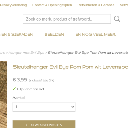
Privacyverklaring
Contact & Openingstijden
Retourneren & Garantie
Verz
EN & SIERADEN
BEELDEN
EN NOG VEEL MEER..
ers
>
Hanger met Evil Eye
> Sleutelhanger Evil Eye Pom Pom wit Levens
Sleutelhanger Evil Eye Pom Pom wit Levensb
€ 3,99
(inclusief btw 21%)
✓
Op voorraad
Aantal
IN WINKELWAGEN