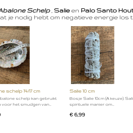
Abalone Schelp
,
Salie
en
Palo Santo Hou
at je nodig hebt om negatieve energie los t
e schelp 14/17 cm
Salie 10 cm
balone schelp kan gebruikt
Bosje Salie 10cm (A keuze). Sal
 voor het smudgen van…
spirituele manier om…
0
€ 6,99