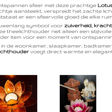
ntspannen sfeer met deze prachtige
Lotu
htje aansteekt, verspreidt het zachte licht
taat er een sfeervolle gloed die elke ruim
euwenlang symbool voor
zuiverheid, krach
e theelichthouder niet alleen een stijlvoll
der item voor een moment van ontspanning
t in de woonkamer, slaapkamer, badkamer 
ichthouder
voegt direct warmte en eleganti