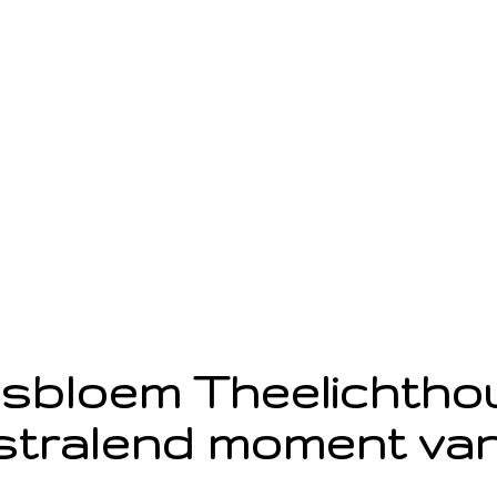
sbloem Theelichth
stralend moment van