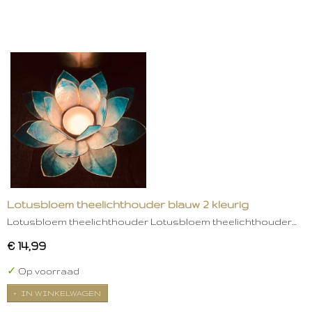
Lotusbloem theelichthouder blauw 2 kleurig
Lotusbloem theelichthouder Lotusbloem theelichthouder…
€ 14,99
✓
Op voorraad
IN WINKELWAGEN