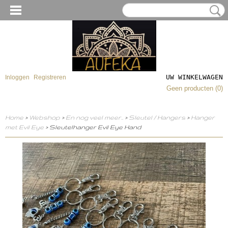
UW WINKELWAGEN
Inloggen
Registreren
Geen producten
(0)
Home
>
Webshop
>
En nog veel meer..
>
Sleutel / Hangers
>
Hanger
met Evil Eye
> Sleutelhanger Evil Eye Hand