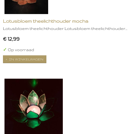
Lotusbloem theelichthouder mocha
Lotusbloem theelichthouder Lotusbloem theelichthouder…
€ 12,99
✓
Op voorraad
IN WINKELWAGEN