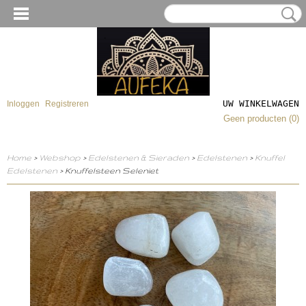
UW WINKELWAGEN
Inloggen
Registreren
Geen producten
(0)
Home
>
Webshop
>
Edelstenen & Sieraden
>
Edelstenen
>
Knuffel
Edelstenen
> Knuffelsteen Seleniet