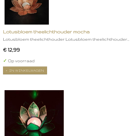
Lotusbloem theelichthouder mocha
Lotusbloem theelichthouder Lotusbloem theelichthouder…
€ 12,99
✓
Op voorraad
IN WINKELWAGEN