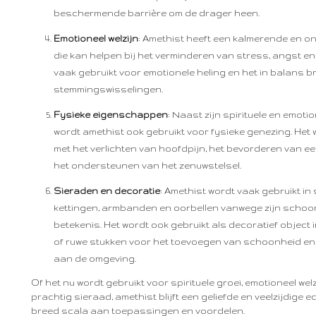
beschermende barrière om de drager heen.
Emotioneel welzijn
: Amethist heeft een kalmerende en 
die kan helpen bij het verminderen van stress, angst e
vaak gebruikt voor emotionele heling en het in balans 
stemmingswisselingen.
Fysieke eigenschappen
: Naast zijn spirituele en emo
wordt amethist ook gebruikt voor fysieke genezing. He
met het verlichten van hoofdpijn, het bevorderen van 
het ondersteunen van het zenuwstelsel.
Sieraden en decoratie
: Amethist wordt vaak gebruikt in
kettingen, armbanden en oorbellen vanwege zijn schoon
betekenis. Het wordt ook gebruikt als decoratief object
of ruwe stukken voor het toevoegen van schoonheid en 
aan de omgeving.
Of het nu wordt gebruikt voor spirituele groei, emotioneel wel
prachtig sieraad, amethist blijft een geliefde en veelzijdige 
breed scala aan toepassingen en voordelen.