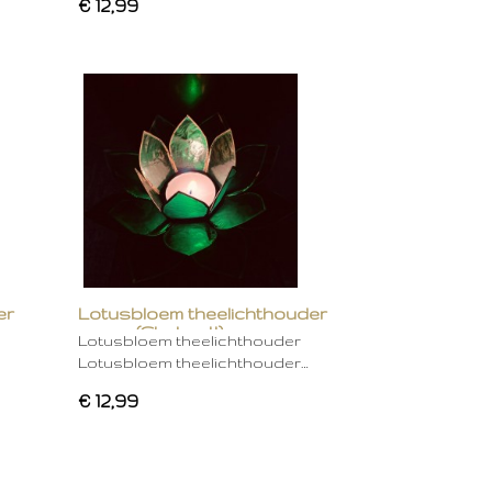
€ 12,99
er
Lotusbloem theelichthouder
groen (Chakra 4)
Lotusbloem theelichthouder
Lotusbloem theelichthouder…
€ 12,99