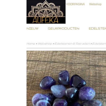
VOORPAGINA
Webshop
NIEUW
GEURPRODUCTEN
EDELSTEN
Home
>
Webshop
>
Edelstenen & Sieraden
>
Edelste