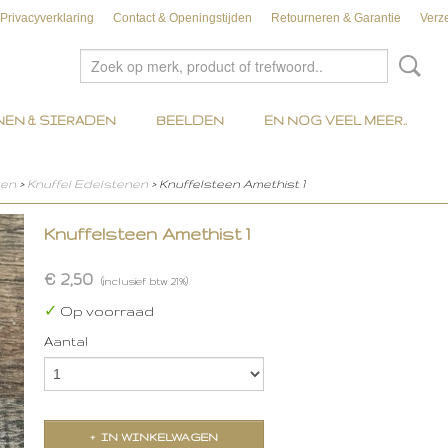
Privacyverklaring
Contact & Openingstijden
Retourneren & Garantie
Verz
EN & SIERADEN
BEELDEN
EN NOG VEEL MEER..
nen
>
Knuffel Edelstenen
> Knuffelsteen Amethist 1
Knuffelsteen Amethist 1
€ 2,50
(inclusief btw 21%)
✓
Op voorraad
Aantal
IN WINKELWAGEN