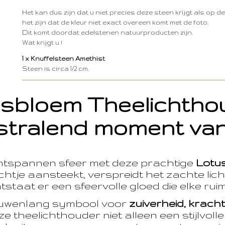
Het kan dus zijn dat u niet precies deze steen krijgt als op d
het zijn dat de kleur niet exact overeen komt met de foto.
Dit komt doordat edelstenen natuurproducten zijn.
Wat krijgt u !
1 x Knuffelsteen Amethist
Steen is circa 1/2 cm.
sbloem Theelichth
stralend moment van
ntspannen sfeer met deze prachtige
Lotu
htje aansteekt, verspreidt het zachte licht
taat er een sfeervolle gloed die elke ruim
euwenlang symbool voor
zuiverheid, krach
e theelichthouder niet alleen een stijlvoll