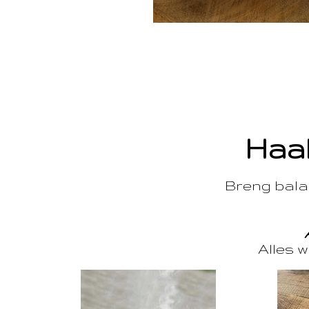
Haal
Breng balan
Alles w