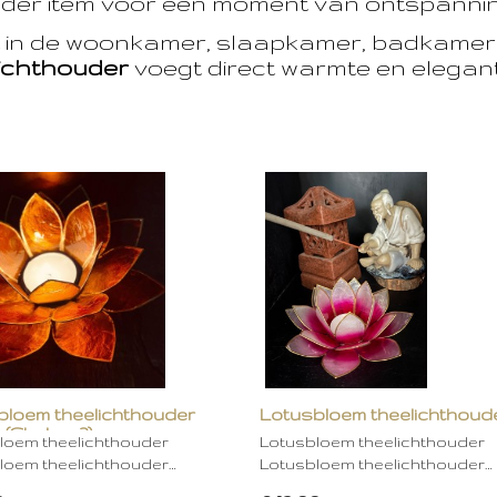
der item voor een moment van ontspanning
t in de woonkamer, slaapkamer, badkamer 
ichthouder
voegt direct warmte en eleganti
bloem theelichthouder
Lotusbloem theelichthoud
 (Chakra 2)
rose
loem theelichthouder
Lotusbloem theelichthouder
loem theelichthouder…
Lotusbloem theelichthouder…