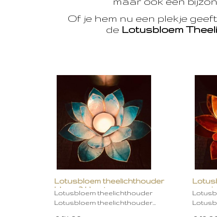
maar ook een bijzon
Of je hem nu een plekje geef
de
Lotusbloem Theel
Lotusbloem theelichthouder
Lotus
blauw 2 kleurig
oranje
Lotusbloem theelichthouder
Lotusb
Lotusbloem theelichthouder…
Lotusb