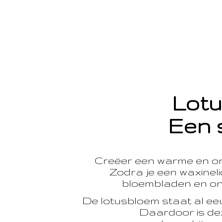
Lotu
Een 
Creëer een warme en o
Zodra je een waxinelic
bloembladen en onts
De lotusbloem staat al e
Daardoor is dez