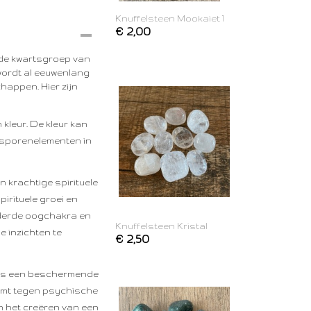
Knuffelsteen Mookaiet 1
€ 2,00
 de kwartsgroep van
 wordt al eeuwenlang
happen. Hier zijn
n kleur. De kleur kan
e sporenelementen in
n krachtige spirituele
irituele groei en
t derde oogchakra en
Knuffelsteen Kristal
e inzichten te
€ 2,50
 als een beschermende
ormt tegen psychische
en het creëren van een