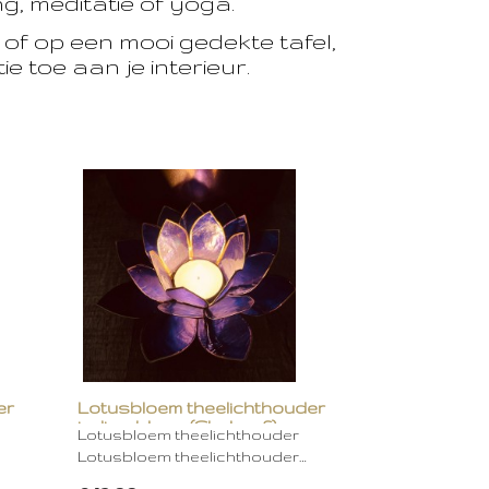
, meditatie of yoga.
of op een mooi gedekte tafel,
e toe aan je interieur.
er
Lotusbloem theelichthouder
indigo blauw (Chakra 6)
Lotusbloem theelichthouder
Lotusbloem theelichthouder…