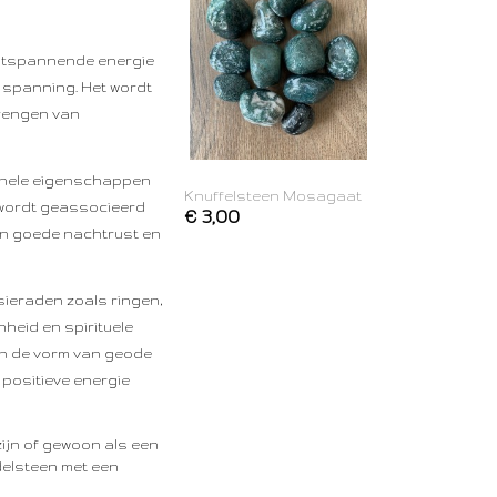
ontspannende energie
n spanning. Het wordt
brengen van
tionele eigenschappen
Knuffelsteen Mosagaat
t wordt geassocieerd
€ 3,00
een goede nachtrust en
 sieraden zoals ringen,
heid en spirituele
 in de vorm van geode
positieve energie
zijn of gewoon als een
edelsteen met een