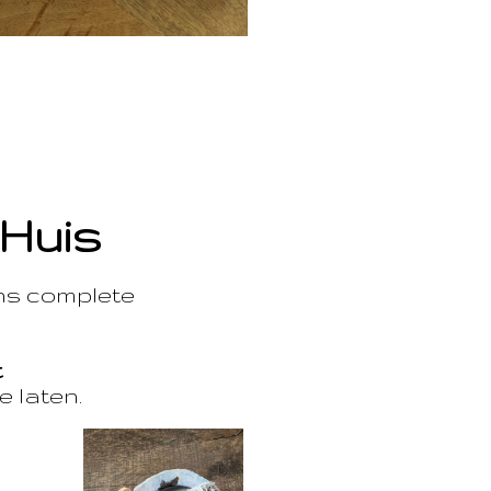
 Huis
ons complete
t
e laten.