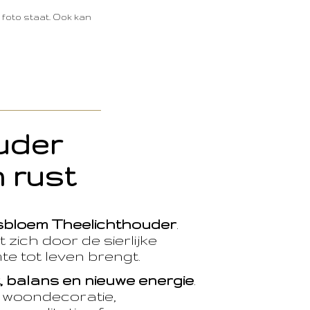
e foto staat. Ook kan
ouder
 rust
sbloem Theelichthouder
.
 zich door de sierlijke
te tot leven brengt.
t, balans en nieuwe energie
.
e woondecoratie,