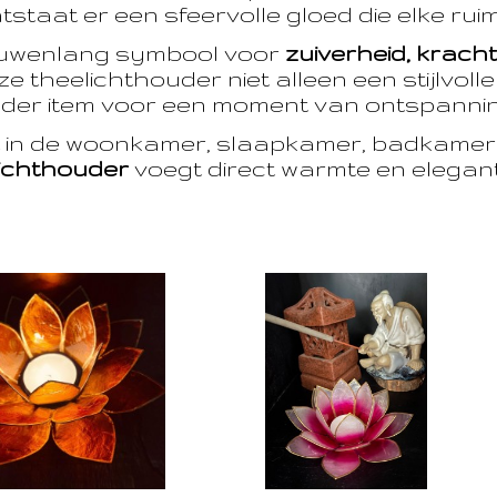
taat er een sfeervolle gloed die elke ruim
euwenlang symbool voor
zuiverheid, krach
e theelichthouder niet alleen een stijlvoll
der item voor een moment van ontspanning
t in de woonkamer, slaapkamer, badkamer 
ichthouder
voegt direct warmte en eleganti