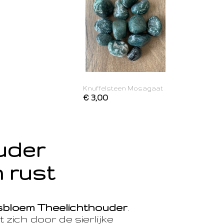
Knuffelsteen Mosagaat
€ 3,00
ouder
 rust
sbloem Theelichthouder
.
 zich door de sierlijke