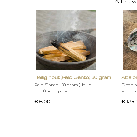
Alles w
Heilig hout (Palo Santo) 30 gram
Abalon
Palo Santo – 30 gram (Heilig
Deze a
Hout)Breng rust,…
worden
€ 6,00
€ 12,5