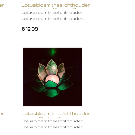
er
Lotusbloem theelichthouder
indigo blauw (Chakra 6)
Lotusbloem theelichthouder
Lotusbloem theelichthouder…
€ 12,99
er
Lotusbloem theelichthouder
groen (Chakra 4)
Lotusbloem theelichthouder
Lotusbloem theelichthouder…