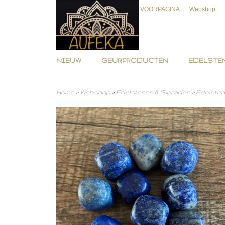
VOORPAGINA
Webshop
NIEUW
GEURPRODUCTEN
EDELSTEN
Home
>
Webshop
>
Edelstenen & Sieraden
>
Edelste