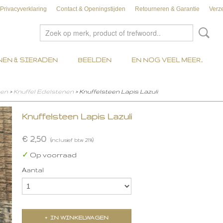
Privacyverklaring
Contact & Openingstijden
Retourneren & Garantie
Verz
EN & SIERADEN
BEELDEN
EN NOG VEEL MEER..
nen
>
Knuffel Edelstenen
> Knuffelsteen Lapis Lazuli
Knuffelsteen Lapis Lazuli
€ 2,50
(inclusief btw 21%)
✓
Op voorraad
Aantal
IN WINKELWAGEN