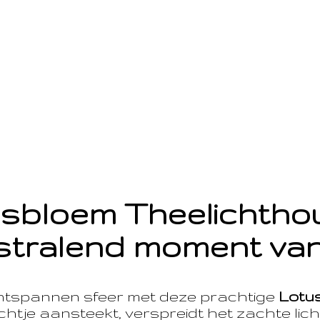
sbloem Theelichth
stralend moment van
ntspannen sfeer met deze prachtige
Lotu
htje aansteekt, verspreidt het zachte licht