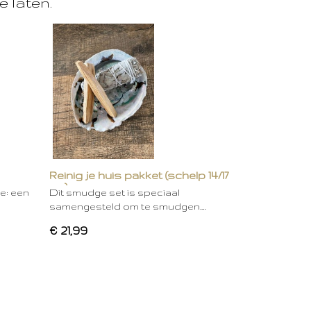
e laten.
Reinig je huis pakket (schelp 14/17
cm)
ie: een
Dit smudge set is speciaal
samengesteld om te smudgen.…
€ 21,99