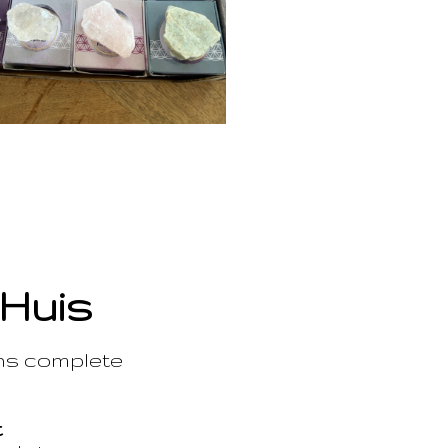
 Huis
ons complete
t