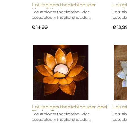
Lotusbloem theelichthouder
Lotus
blauw 2 kleurig
oranje
Lotusbloem theelichthouder
Lotusb
Lotusbloem theelichthouder…
Lotusb
€ 14,99
€ 12,9
Lotusbloem theelichthouder geel
Lotus
(Chakra 3)
gebro
Lotusbloem theelichthouder
Lotusb
Lotusbloem theelichthouder…
Lotusb