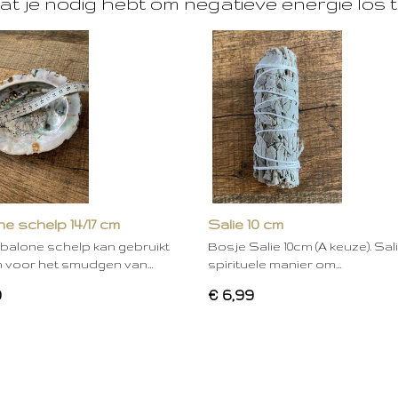
at je nodig hebt om negatieve energie los t
e schelp 14/17 cm
Salie 10 cm
balone schelp kan gebruikt
Bosje Salie 10cm (A keuze). Sal
 voor het smudgen van…
spirituele manier om…
0
€ 6,99