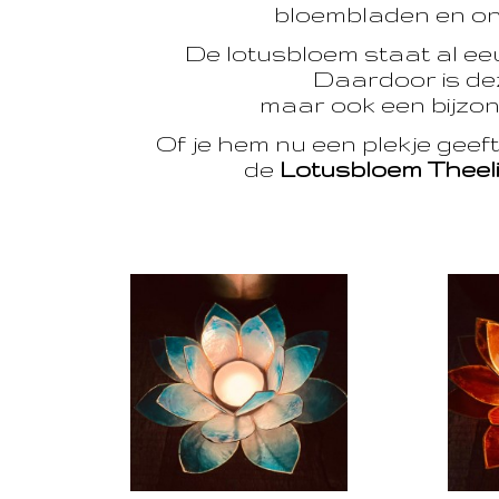
bloembladen en onts
De lotusbloem staat al e
Daardoor is dez
maar ook een bijzon
Of je hem nu een plekje geef
de
Lotusbloem Theel