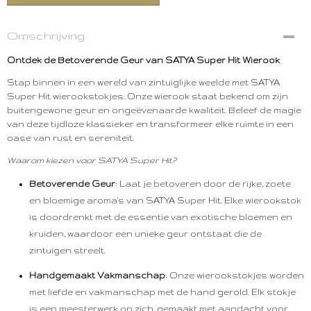
Omschrijving
Ontdek de Betoverende Geur van SATYA Super Hit Wierook
Stap binnen in een wereld van zintuiglijke weelde met SATYA
Super Hit wierookstokjes. Onze wierook staat bekend om zijn
buitengewone geur en ongeëvenaarde kwaliteit. Beleef de magie
van deze tijdloze klassieker en transformeer elke ruimte in een
oase van rust en sereniteit.
Waarom kiezen voor SATYA Super Hit?
Betoverende Geur
: Laat je betoveren door de rijke, zoete
en bloemige aroma's van SATYA Super Hit. Elke wierookstok
is doordrenkt met de essentie van exotische bloemen en
kruiden, waardoor een unieke geur ontstaat die de
zintuigen streelt.
Handgemaakt Vakmanschap
: Onze wierookstokjes worden
met liefde en vakmanschap met de hand gerold. Elk stokje
is een meesterwerk op zich, gemaakt met aandacht voor