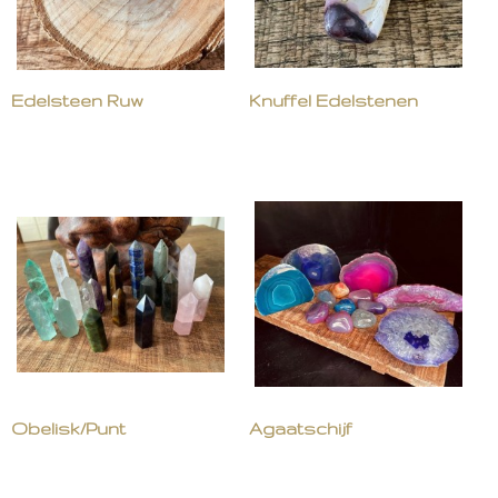
Edelsteen Ruw
Knuffel Edelstenen
Obelisk/Punt
Agaatschijf