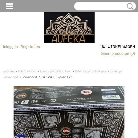
UW WINKELWAGEN
Inloggen
Registreren
Geen producten
(0)
Home
>
Webshop
>
Geurproducten
>
Wierook Stokjes
>
Satya
Wierook
> Wierook SATYA Super Hit