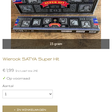
15 gram
Wierook SATYA Super Hit
€ 1,99
(inclusief btw 21%)
✓
Op voorraad
Aantal
IN WINKELWAGEN