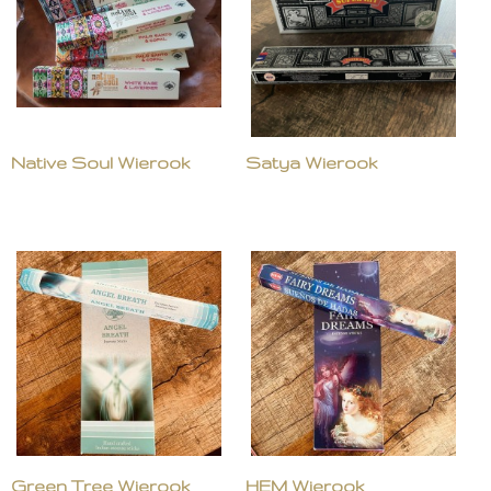
Native Soul Wierook
Satya Wierook
Green Tree Wierook
HEM Wierook