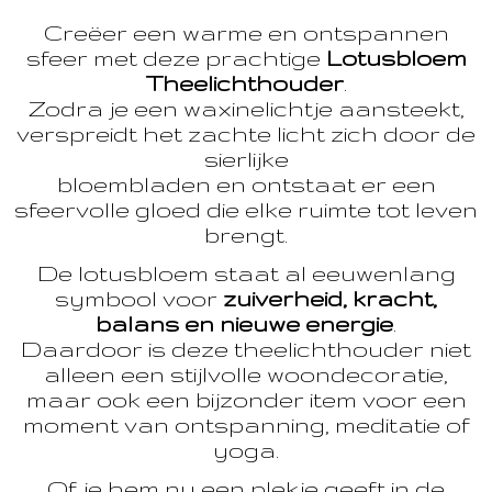
Creëer een warme en ontspannen
sfeer met deze prachtige
Lotusbloem
Theelichthouder
.
Zodra je een waxinelichtje aansteekt,
verspreidt het zachte licht zich door de
sierlijke
bloembladen en ontstaat er een
sfeervolle gloed die elke ruimte tot leven
brengt.
De lotusbloem staat al eeuwenlang
symbool voor
zuiverheid, kracht,
balans en nieuwe energie
.
Daardoor is deze theelichthouder niet
alleen een stijlvolle woondecoratie,
maar ook een bijzonder item voor een
moment van ontspanning, meditatie of
yoga.
Of je hem nu een plekje geeft in de