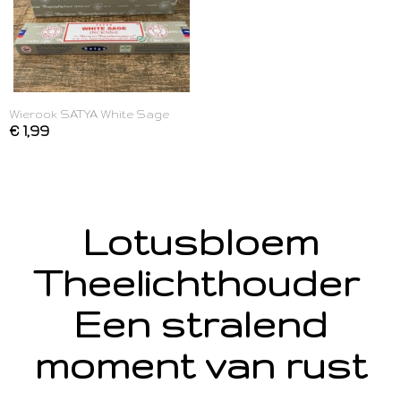
Wierook SATYA White Sage
€ 1,99
Lotusbloem
Theelichthouder
Een stralend
moment van rust