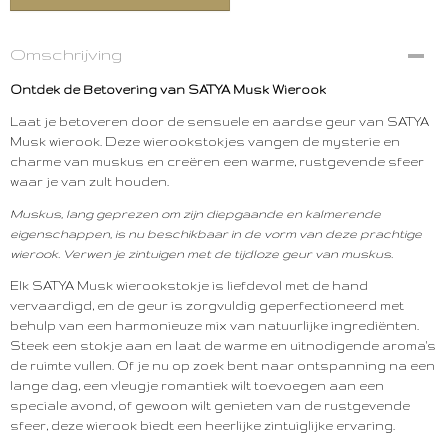
Omschrijving
Ontdek de Betovering van SATYA Musk Wierook
Laat je betoveren door de sensuele en aardse geur van SATYA
Musk wierook. Deze wierookstokjes vangen de mysterie en
charme van muskus en creëren een warme, rustgevende sfeer
waar je van zult houden.
Muskus, lang geprezen om zijn diepgaande en kalmerende
eigenschappen, is nu beschikbaar in de vorm van deze prachtige
wierook. Verwen je zintuigen met de tijdloze geur van muskus.
Elk SATYA Musk wierookstokje is liefdevol met de hand
vervaardigd, en de geur is zorgvuldig geperfectioneerd met
behulp van een harmonieuze mix van natuurlijke ingrediënten.
Steek een stokje aan en laat de warme en uitnodigende aroma's
de ruimte vullen. Of je nu op zoek bent naar ontspanning na een
lange dag, een vleugje romantiek wilt toevoegen aan een
speciale avond, of gewoon wilt genieten van de rustgevende
sfeer, deze wierook biedt een heerlijke zintuiglijke ervaring.