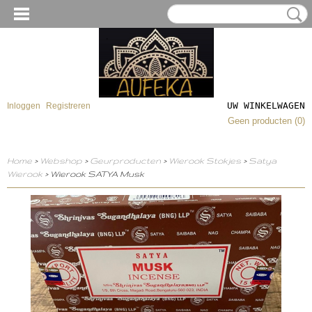
UW WINKELWAGEN
Inloggen
Registreren
Geen producten
(0)
Home
>
Webshop
>
Geurproducten
>
Wierook Stokjes
>
Satya
Wierook
> Wierook SATYA Musk