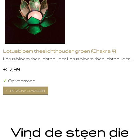
Lotusbloem theelichthouder groen (Chakra 4)
Lotusbloem theelichthouder Lotusbloem theelichthouder…
€ 12,99
✓
Op voorraad
IN WINKELWAGEN
Vind de steen die